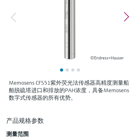
选购全部
Memosens数字技术
查找产品具体信息和文档
选购全部
备件查找工具
您可通过产品型号、订单代码或序列号，轻
松查找所需备件。
©Endress+Hauser
Memosens CFS51紫外荧光法传感器高精度测量船
舶脱硫塔进口和排放的PAH浓度，具备Memosens
数字式传感器的所有优势。
产品规格参数
测量范围