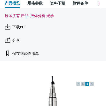
会
的指导课程与资源，随时随地提升技能。
measurement
电力与能源
产品概览
规格参数
资料下载
附件备件
关联
光学分析
Conductive level measurement
全自动水质采样仪
温度开关
能量管理仪和应用管理仪
空气质量测量装置
Netilion Device Viewer
您的Endress+Hauser职业生涯
可持续发展
Endress+Hauser SICK
查找市场活动及培训
活动和培训
Job opportunities at
选购全部
采矿、矿物加工及冶金：打造可持
显示所有 产品: 液体分析 光学
根据需要，从培训、研讨会、展会、峰会或
Endress+Hauser SICK
Netilion IIoT
Float switch level measurement
TOC、COD和SAC分析仪
表面温度计
浪涌保护器
烟雾探测器
Netilion Water
关联公司
续的未来
在线研讨会等各种活动中灵活选择。
下载PDF
软件
放射线物位测量
ORP电极和变送器
线缆式温度计
选购全部
视距测量仪
公用工程：可靠使用蒸汽
分享
阻旋料位开关
污泥界面传感器和变送器
多点温度计
超高探测器
产品工具
保存到购物清单
所有行业的关注焦点
伺服液位测量
营养盐分析仪和传感器
选购全部
选购全部
通过产品筛选，选择测量仪表
工业领域的可持续发展解决方案
机电式物位测量
金属分析仪
通过产品特性查找适当的测量设备、软件或
系统组件。
数字化驱动流程工业转型升级
微波限位栅物位测量
光度计
F
L
E
X
Applicator 选型和计算软件
决策级过程透明度，赋能卓越运营
通过应用参数查找、选择并配置产品
Level measurement with pressure
微波传输测量原理
Device Viewer