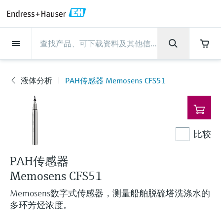
Back
Back
Back
Back
Back
Back
Back
Back
Back
Back
Back
Back
Back
Back
Back
Back
Back
Back
Back
Back
Back
Back
Back
Back
Back
Back
Back
Back
Back
Back
Back
Back
Back
Back
现场仪表
现场仪表
现场仪表
现场仪表
现场仪表
现场仪表
现场仪表
现场仪表
现场仪表
现场仪表
服务产品
服务产品
服务产品
服务产品
服务产品
服务产品
行业应用
行业应用
行业应用
行业应用
行业应用
行业应用
行业应用
行业应用
行业应用
支持
公司
公司
公司
公司
公司
公司
公司
公司
现场仪表
流量
物位测量
液体分析
温度测量
压力测量
系统产品
光学分析
Netilion IIoT
服务产品
Project and commissioning
技术支持服务
仪表维护
仪表性能优化服务
行业应用
支持
公司
Endress+Hauser集团
生产中心
集团实力
新闻与案例
活动和培训
您的Endress+Hauser职业生
services
涯
液体分析
PAH传感器 Memosens CFS51
流量
电磁流量计
雷达物位测量
pH电极和变送器
温度变送器
绝压和表压测量
数据管理仪&数据记录仪
TDLAS和QF分析仪
Netilion Value
Project and commissioning services
远程技术支持
验证服务
校准报告分析
食品与饮料
快速获取服务支持！
Endress+Hauser集团
公司概况
物位和压力测量
过程安全性
新闻与案例总览
培训
现
技术支持中心 —— Endress+Hauser提供全方
仪表调试服务
Explore open positions
场
位服务，与您相伴前行
物位测量
科里奥利质量流量计
Vibronic point level detection
电导率传感器和变送器
工业温度计
差压测量
过程测控仪
拉曼光谱分析仪
Netilion Health
技术支持服务
远程资产监控
现场仪表校准服务
优化校准间隔时间
水务和环境：保护 —— 节约 —— 提高
生产中心
Asia Pacific
Endress+Hauser流量
网络安全性
所有文章
研讨会
仪
表
Industrial Project Management
在Endress+Hauser工作
下载区
比较
液体分析
超声波流量计
导波雷达物位测量
浊度传感器和变送器
保护套管
选购全部
电源和安全栅
排放监测解决方案
Netilion Analytics
仪表维护
Process Instrumentation Courses
预防性维护服务
动态现场仪表评价和分析服务
石油与天然气：促进能源转型，实
集团实力
财务业绩
Endress+Hauser 液体分析
过程自动化项目流程
新闻稿
展览会
搜索和下载技术手册, 宣传资料, 出版物, 软
现净零目标
Extended warranty
件更新, 视频, 证书等各类文件!
更多工作机会
PAH传感器
温度测量
涡街流量计
超声波物位测量
氯传感器和变送器
高温型温度计
WirelessHART解决方案
颗粒测量设备
Netilion Library
仪表性能优化服务
Repair of measuring instruments
客户案例
集团管理层
温度+系统产品
My Endress+Hauser
事实速览
在线研讨会和回放
Memosens CFS51
学习
生命科学：创新技术助推卓越运营
德国耶拿分析仪器公司的工作机会
压力测量
热式质量流量计
电容物位测量
溶解氧传感器和变送器
卫生型温度计
网关和调制解调器
数字分析仪解决方案
Netilion Inventory
View all
新闻与案例
发展历程
Endress+Hauser 数字解决方案
建立电子采购流程，从容应对未来
媒体活动
峰会
Memosens数字式传感器，测量船舶脱硫塔洗涤水的
化工：深化合作，助推可持续成功
需求
学习中心
多环芳烃浓度。
IST创新传感器技术公司的工作机
系统产品
Differential pressure flow
静压液位测量
实验室检测仪表和便携式pH计
紧凑型温度计
设备配置用平板电脑
过程气体分析仪
Netilion Connect
活动和培训
文化与价值观
Endress+Hauser 光学分析
线下活动
学习中心 - 探索Endress+Hauser学习平台上