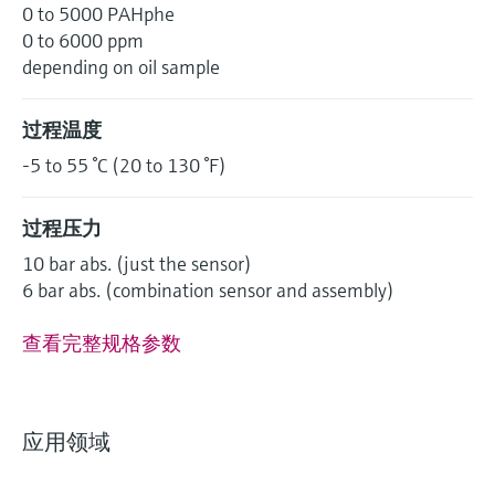
0 to 5000 PAHphe
0 to 6000 ppm
depending on oil sample
过程温度
-5 to 55 °C (20 to 130 °F)
过程压力
10 bar abs. (just the sensor)
6 bar abs. (combination sensor and assembly)
查看完整规格参数
应用领域