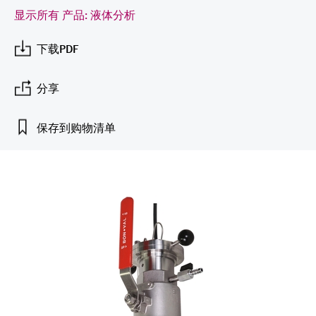
会
的指导课程与资源，随时随地提升技能。
measurement
电力与能源
显示所有 产品: 液体分析
光学分析
Conductive level measurement
全自动水质采样仪
温度开关
能量管理仪和应用管理仪
空气质量测量装置
Netilion Device Viewer
您的Endress+Hauser职业生涯
可持续发展
Endress+Hauser SICK
查找市场活动及培训
活动和培训
Job opportunities at
选购全部
采矿、矿物加工及冶金：打造可持
下载PDF
根据需要，从培训、研讨会、展会、峰会或
Endress+Hauser SICK
Netilion IIoT
Float switch level measurement
TOC、COD和SAC分析仪
表面温度计
浪涌保护器
烟雾探测器
Netilion Water
关联公司
续的未来
在线研讨会等各种活动中灵活选择。
分享
软件
放射线物位测量
ORP电极和变送器
线缆式温度计
选购全部
视距测量仪
公用工程：可靠使用蒸汽
保存到购物清单
阻旋料位开关
污泥界面传感器和变送器
多点温度计
超高探测器
产品工具
所有行业的关注焦点
伺服液位测量
营养盐分析仪和传感器
选购全部
选购全部
通过产品筛选，选择测量仪表
工业领域的可持续发展解决方案
机电式物位测量
金属分析仪
通过产品特性查找适当的测量设备、软件或
系统组件。
数字化驱动流程工业转型升级
微波限位栅物位测量
光度计
Applicator 选型和计算软件
决策级过程透明度，赋能卓越运营
通过应用参数查找、选择并配置产品
Level measurement with pressure
微波传输测量原理
Device Viewer