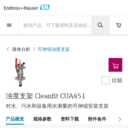
Back
Back
Back
Back
Back
Back
Back
Back
Back
Back
Back
Back
Back
Back
Back
Back
Back
Back
Back
Back
Back
Back
Back
Back
Back
Back
Back
Back
Back
Back
Back
Back
Back
Back
现场仪表
现场仪表
现场仪表
现场仪表
现场仪表
现场仪表
现场仪表
现场仪表
现场仪表
现场仪表
服务产品
服务产品
服务产品
服务产品
服务产品
服务产品
行业应用
行业应用
行业应用
行业应用
行业应用
行业应用
行业应用
行业应用
行业应用
支持
公司
公司
公司
公司
公司
公司
公司
公司
现场仪表
流量
物位测量
液体分析
温度测量
压力测量
系统产品
光学分析
Netilion IIoT
服务产品
Project and commissioning
技术支持服务
仪表维护
仪表性能优化服务
行业应用
支持
公司
Endress+Hauser集团
生产中心
集团实力
新闻与案例
活动和培训
您的Endress+Hauser职业生
services
涯
流量
电磁流量计
雷达物位测量
pH电极和变送器
温度变送器
绝压和表压测量
数据管理仪&数据记录仪
TDLAS和QF分析仪
Netilion Value
Project and commissioning services
远程技术支持
验证服务
校准报告分析
食品与饮料
快速获取服务支持！
Endress+Hauser集团
公司概况
物位和压力测量
过程安全性
新闻与案例总览
培训
液体分析
可伸缩浊度支架
现
技术支持中心 —— Endress+Hauser提供全方
仪表调试服务
Explore open positions
场
位服务，与您相伴前行
物位测量
科里奥利质量流量计
Vibronic point level detection
电导率传感器和变送器
工业温度计
差压测量
过程测控仪
拉曼光谱分析仪
Netilion Health
技术支持服务
远程资产监控
现场仪表校准服务
优化校准间隔时间
水务和环境：保护 —— 节约 —— 提高
生产中心
Asia Pacific
Endress+Hauser流量
网络安全性
所有文章
研讨会
仪
Industrial Project Management
在Endress+Hauser工作
表
下载区
液体分析
超声波流量计
导波雷达物位测量
浊度传感器和变送器
保护套管
选购全部
电源和安全栅
排放监测解决方案
Netilion Analytics
仪表维护
Process Instrumentation Courses
预防性维护服务
动态现场仪表评价和分析服务
石油与天然气：促进能源转型，实
集团实力
财务业绩
Endress+Hauser 液体分析
过程自动化项目流程
新闻稿
展览会
比较
搜索和下载技术手册, 宣传资料, 出版物, 软
现净零目标
Extended warranty
件更新, 视频, 证书等各类文件!
更多工作机会
温度测量
涡街流量计
超声波物位测量
氯传感器和变送器
高温型温度计
WirelessHART解决方案
颗粒测量设备
Netilion Library
仪表性能优化服务
Repair of measuring instruments
客户案例
集团管理层
温度+系统产品
My Endress+Hauser
事实速览
在线研讨会和回放
浊度支架 Cleanfit CUA451
学习
生命科学：创新技术助推卓越运营
对水、污水和设备用水测量的可伸缩安装支架
德国耶拿分析仪器公司的工作机会
压力测量
热式质量流量计
电容物位测量
溶解氧传感器和变送器
卫生型温度计
网关和调制解调器
数字分析仪解决方案
Netilion Inventory
View all
新闻与案例
发展历程
Endress+Hauser 数字解决方案
建立电子采购流程，从容应对未来
媒体活动
峰会
化工：深化合作，助推可持续成功
需求
学习中心
产品概览
规格参数
资料下载
附件备件
配
IST创新传感器技术公司的工作机
系统产品
Differential pressure flow
静压液位测量
实验室检测仪表和便携式pH计
紧凑型温度计
设备配置用平板电脑
过程气体分析仪
Netilion Connect
活动和培训
文化与价值观
Endress+Hauser 光学分析
线下活动
学习中心 - 探索Endress+Hauser学习平台上