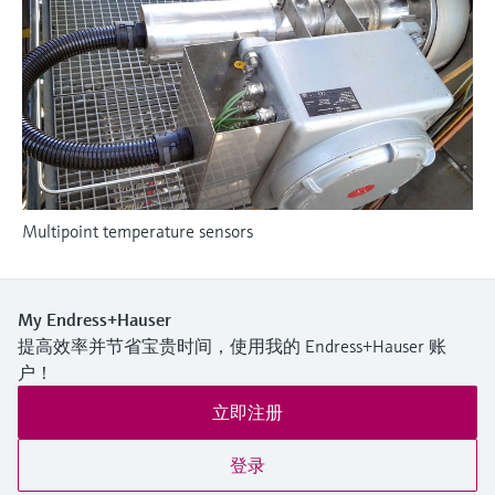
选购全部
Memosens数字技术
查找产品具体信息和文档
选购全部
备件查找工具
您可通过产品型号、订单代码或序列号，轻
松查找所需备件。
Multipoint temperature sensors
My Endress+Hauser
提高效率并节省宝贵时间，使用我的 Endress+Hauser 账
户！
立即注册
登录