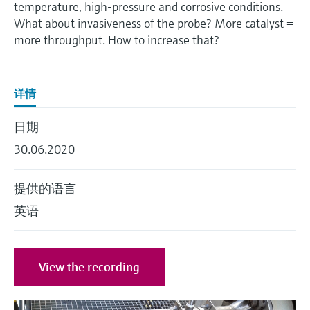
会
的指导课程与资源，随时随地提升技能。
temperature, high-pressure and corrosive conditions.
measurement
电力与能源
What about invasiveness of the probe? More catalyst =
光学分析
Conductive level measurement
全自动水质采样仪
温度开关
能量管理仪和应用管理仪
空气质量测量装置
Netilion Device Viewer
您的Endress+Hauser职业生涯
可持续发展
Endress+Hauser SICK
查找市场活动及培训
活动和培训
Job opportunities at
more throughput. How to increase that?
选购全部
采矿、矿物加工及冶金：打造可持
根据需要，从培训、研讨会、展会、峰会或
Endress+Hauser SICK
Netilion IIoT
Float switch level measurement
TOC、COD和SAC分析仪
表面温度计
浪涌保护器
烟雾探测器
Netilion Water
关联公司
续的未来
在线研讨会等各种活动中灵活选择。
详情
软件
放射线物位测量
ORP电极和变送器
线缆式温度计
选购全部
视距测量仪
公用工程：可靠使用蒸汽
日期
阻旋料位开关
污泥界面传感器和变送器
多点温度计
超高探测器
30.06.2020
产品工具
所有行业的关注焦点
伺服液位测量
营养盐分析仪和传感器
选购全部
选购全部
提供的语言
通过产品筛选，选择测量仪表
工业领域的可持续发展解决方案
机电式物位测量
金属分析仪
英语
通过产品特性查找适当的测量设备、软件或
系统组件。
数字化驱动流程工业转型升级
微波限位栅物位测量
光度计
Applicator 选型和计算软件
View the recording
决策级过程透明度，赋能卓越运营
通过应用参数查找、选择并配置产品
Level measurement with pressure
微波传输测量原理
Device Viewer