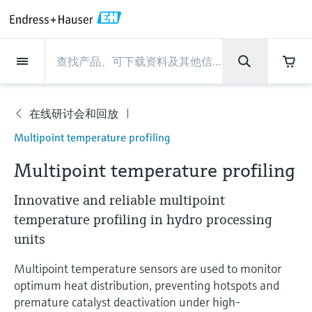
Back
Back
Back
Back
Back
Back
Back
Back
Back
Back
Back
Back
Back
Back
Back
Back
Back
Back
Back
Back
Back
Back
Back
Back
Back
Back
Back
Back
Back
Back
Back
Back
Back
Back
现场仪表
现场仪表
现场仪表
现场仪表
现场仪表
现场仪表
现场仪表
现场仪表
现场仪表
现场仪表
服务产品
服务产品
服务产品
服务产品
服务产品
服务产品
行业应用
行业应用
行业应用
行业应用
行业应用
行业应用
行业应用
行业应用
行业应用
支持
公司
公司
公司
公司
公司
公司
公司
公司
现场仪表
流量
物位测量
液体分析
温度测量
压力测量
系统产品
光学分析
Netilion IIoT
服务产品
Project and commissioning
技术支持服务
仪表维护
仪表性能优化服务
行业应用
支持
公司
Endress+Hauser集团
生产中心
集团实力
新闻与案例
活动和培训
您的Endress+Hauser职业生
services
涯
在线研讨会和回放
流量
电磁流量计
雷达物位测量
pH电极和变送器
温度变送器
绝压和表压测量
数据管理仪&数据记录仪
TDLAS和QF分析仪
Netilion Value
Project and commissioning services
远程技术支持
验证服务
校准报告分析
食品与饮料
快速获取服务支持！
Endress+Hauser集团
公司概况
物位和压力测量
过程安全性
新闻与案例总览
培训
公
Multipoint temperature profiling
技术支持中心 —— Endress+Hauser提供全方
仪表调试服务
Explore open positions
司
位服务，与您相伴前行
物位测量
科里奥利质量流量计
Vibronic point level detection
电导率传感器和变送器
工业温度计
差压测量
过程测控仪
拉曼光谱分析仪
Netilion Health
技术支持服务
远程资产监控
现场仪表校准服务
优化校准间隔时间
水务和环境：保护 —— 节约 —— 提高
生产中心
Asia Pacific
Endress+Hauser流量
网络安全性
所有文章
研讨会
Multipoint temperature profiling
Industrial Project Management
在Endress+Hauser工作
下载区
液体分析
超声波流量计
导波雷达物位测量
浊度传感器和变送器
保护套管
选购全部
电源和安全栅
排放监测解决方案
Netilion Analytics
仪表维护
Process Instrumentation Courses
预防性维护服务
动态现场仪表评价和分析服务
石油与天然气：促进能源转型，实
集团实力
财务业绩
Endress+Hauser 液体分析
过程自动化项目流程
新闻稿
展览会
Innovative and reliable multipoint
搜索和下载技术手册, 宣传资料, 出版物, 软
现净零目标
Extended warranty
件更新, 视频, 证书等各类文件!
temperature profiling in hydro processing
更多工作机会
温度测量
涡街流量计
超声波物位测量
氯传感器和变送器
高温型温度计
WirelessHART解决方案
颗粒测量设备
Netilion Library
仪表性能优化服务
Repair of measuring instruments
客户案例
集团管理层
温度+系统产品
My Endress+Hauser
事实速览
在线研讨会和回放
units
学习
生命科学：创新技术助推卓越运营
德国耶拿分析仪器公司的工作机会
压力测量
热式质量流量计
电容物位测量
溶解氧传感器和变送器
卫生型温度计
网关和调制解调器
数字分析仪解决方案
Netilion Inventory
View all
新闻与案例
发展历程
Endress+Hauser 数字解决方案
建立电子采购流程，从容应对未来
媒体活动
峰会
Multipoint temperature sensors are used to monitor
化工：深化合作，助推可持续成功
需求
optimum heat distribution, preventing hotspots and
学习中心
IST创新传感器技术公司的工作机
系统产品
Differential pressure flow
静压液位测量
实验室检测仪表和便携式pH计
紧凑型温度计
设备配置用平板电脑
过程气体分析仪
Netilion Connect
活动和培训
文化与价值观
Endress+Hauser 光学分析
线下活动
premature catalyst deactivation under high-
学习中心 - 探索Endress+Hauser学习平台上