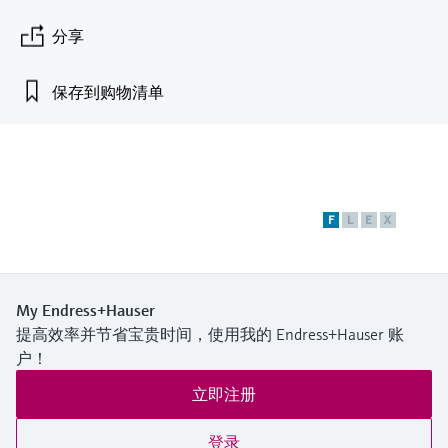
会
的指导课程与资源，随时随地提升技能。
measurement
电力与能源
光学分析
Conductive level measurement
全自动水质采样仪
温度开关
能量管理仪和应用管理仪
空气质量测量装置
Netilion Device Viewer
您的Endress+Hauser职业生涯
可持续发展
Endress+Hauser SICK
查找市场活动及培训
分享
活动和培训
Job opportunities at
选购全部
采矿、矿物加工及冶金：打造可持
根据需要，从培训、研讨会、展会、峰会或
Endress+Hauser SICK
Netilion IIoT
Float switch level measurement
TOC、COD和SAC分析仪
表面温度计
浪涌保护器
烟雾探测器
Netilion Water
关联公司
续的未来
保存到购物清单
在线研讨会等各种活动中灵活选择。
软件
放射线物位测量
ORP电极和变送器
线缆式温度计
选购全部
视距测量仪
公用工程：可靠使用蒸汽
阻旋料位开关
污泥界面传感器和变送器
多点温度计
超高探测器
F
L
E
X
产品工具
所有行业的关注焦点
伺服液位测量
营养盐分析仪和传感器
选购全部
选购全部
通过产品筛选，选择测量仪表
工业领域的可持续发展解决方案
机电式物位测量
金属分析仪
通过产品特性查找适当的测量设备、软件或
My Endress+Hauser
系统组件。
提高效率并节省宝贵时间，使用我的 Endress+Hauser 账
数字化驱动流程工业转型升级
微波限位栅物位测量
光度计
户！
Applicator 选型和计算软件
决策级过程透明度，赋能卓越运营
立即注册
通过应用参数查找、选择并配置产品
Level measurement with pressure
微波传输测量原理
登录
Device Viewer