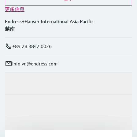
选购全部
Memosens数字技术
查找产品具体信息和文档
更多信息
选购全部
备件查找工具
Endress+Hauser International Asia Pacific
您可通过产品型号、订单代码或序列号，轻
越南
松查找所需备件。
+84 28 3842 0026
info.vn@endress.com
产品与服务
行业应用
支持