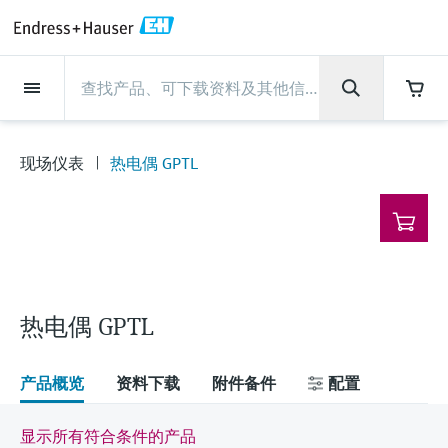
Back
Back
Back
Back
Back
Back
Back
Back
Back
Back
Back
Back
Back
Back
Back
Back
Back
Back
Back
Back
Back
Back
Back
Back
Back
Back
Back
Back
Back
Back
Back
Back
Back
Back
现场仪表
现场仪表
现场仪表
现场仪表
现场仪表
现场仪表
现场仪表
现场仪表
现场仪表
现场仪表
服务产品
服务产品
服务产品
服务产品
服务产品
服务产品
行业应用
行业应用
行业应用
行业应用
行业应用
行业应用
行业应用
行业应用
行业应用
支持
公司
公司
公司
公司
公司
公司
公司
公司
现场仪表
流量
物位测量
液体分析
温度测量
压力测量
系统产品
光学分析
Netilion IIoT
服务产品
Project and commissioning
技术支持服务
仪表维护
仪表性能优化服务
行业应用
支持
公司
Endress+Hauser集团
生产中心
集团实力
新闻与案例
活动和培训
您的Endress+Hauser职业生
services
涯
现场仪表
热电偶 GPTL
流量
电磁流量计
雷达物位测量
pH电极和变送器
温度变送器
绝压和表压测量
数据管理仪&数据记录仪
TDLAS和QF分析仪
Netilion Value
Project and commissioning services
远程技术支持
验证服务
校准报告分析
食品与饮料
快速获取服务支持！
Endress+Hauser集团
公司概况
物位和压力测量
过程安全性
新闻与案例总览
培训
技术支持中心 —— Endress+Hauser提供全方
仪表调试服务
Explore open positions
位服务，与您相伴前行
物位测量
科里奥利质量流量计
Vibronic point level detection
电导率传感器和变送器
工业温度计
差压测量
过程测控仪
拉曼光谱分析仪
Netilion Health
技术支持服务
远程资产监控
现场仪表校准服务
优化校准间隔时间
水务和环境：保护 —— 节约 —— 提高
生产中心
Asia Pacific
Endress+Hauser流量
网络安全性
所有文章
研讨会
Industrial Project Management
在Endress+Hauser工作
下载区
液体分析
超声波流量计
导波雷达物位测量
浊度传感器和变送器
保护套管
选购全部
电源和安全栅
排放监测解决方案
Netilion Analytics
仪表维护
Process Instrumentation Courses
预防性维护服务
动态现场仪表评价和分析服务
石油与天然气：促进能源转型，实
集团实力
财务业绩
Endress+Hauser 液体分析
过程自动化项目流程
新闻稿
展览会
搜索和下载技术手册, 宣传资料, 出版物, 软
现净零目标
Extended warranty
件更新, 视频, 证书等各类文件!
更多工作机会
热电偶 GPTL
温度测量
涡街流量计
超声波物位测量
氯传感器和变送器
高温型温度计
WirelessHART解决方案
颗粒测量设备
Netilion Library
仪表性能优化服务
Repair of measuring instruments
客户案例
集团管理层
温度+系统产品
My Endress+Hauser
事实速览
在线研讨会和回放
学习
生命科学：创新技术助推卓越运营
德国耶拿分析仪器公司的工作机会
压力测量
热式质量流量计
电容物位测量
溶解氧传感器和变送器
卫生型温度计
网关和调制解调器
数字分析仪解决方案
Netilion Inventory
View all
新闻与案例
发展历程
Endress+Hauser 数字解决方案
建立电子采购流程，从容应对未来
媒体活动
峰会
产品概览
资料下载
附件备件
配置
化工：深化合作，助推可持续成功
需求
学习中心
IST创新传感器技术公司的工作机
系统产品
Differential pressure flow
静压液位测量
实验室检测仪表和便携式pH计
紧凑型温度计
设备配置用平板电脑
过程气体分析仪
Netilion Connect
活动和培训
文化与价值观
Endress+Hauser 光学分析
线下活动
显示所有符合条件的产品
学习中心 - 探索Endress+Hauser学习平台上