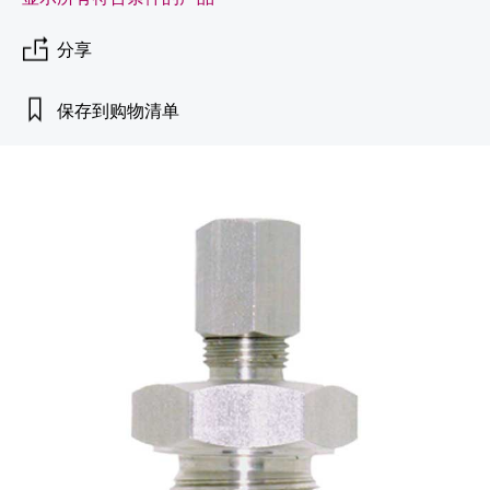
会
的指导课程与资源，随时随地提升技能。
measurement
电力与能源
光学分析
Conductive level measurement
全自动水质采样仪
温度开关
能量管理仪和应用管理仪
空气质量测量装置
Netilion Device Viewer
您的Endress+Hauser职业生涯
可持续发展
Endress+Hauser SICK
查找市场活动及培训
分享
活动和培训
Job opportunities at
选购全部
采矿、矿物加工及冶金：打造可持
根据需要，从培训、研讨会、展会、峰会或
Endress+Hauser SICK
Netilion IIoT
Float switch level measurement
TOC、COD和SAC分析仪
表面温度计
浪涌保护器
烟雾探测器
Netilion Water
关联公司
续的未来
在线研讨会等各种活动中灵活选择。
保存到购物清单
软件
放射线物位测量
ORP电极和变送器
线缆式温度计
选购全部
视距测量仪
公用工程：可靠使用蒸汽
阻旋料位开关
污泥界面传感器和变送器
多点温度计
超高探测器
产品工具
所有行业的关注焦点
伺服液位测量
营养盐分析仪和传感器
选购全部
选购全部
通过产品筛选，选择测量仪表
工业领域的可持续发展解决方案
机电式物位测量
金属分析仪
通过产品特性查找适当的测量设备、软件或
系统组件。
数字化驱动流程工业转型升级
微波限位栅物位测量
光度计
Applicator 选型和计算软件
决策级过程透明度，赋能卓越运营
通过应用参数查找、选择并配置产品
Level measurement with pressure
微波传输测量原理
Device Viewer