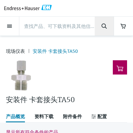
Back
Back
Back
Back
Back
Back
Back
Back
Back
Back
Back
Back
Back
Back
Back
Back
Back
Back
Back
Back
Back
Back
Back
Back
Back
Back
Back
Back
Back
Back
Back
Back
Back
Back
现场仪表
现场仪表
现场仪表
现场仪表
现场仪表
现场仪表
现场仪表
现场仪表
现场仪表
现场仪表
服务产品
服务产品
服务产品
服务产品
服务产品
服务产品
行业应用
行业应用
行业应用
行业应用
行业应用
行业应用
行业应用
行业应用
行业应用
支持
公司
公司
公司
公司
公司
公司
公司
公司
现场仪表
流量
物位测量
液体分析
温度测量
压力测量
系统产品
光学分析
Netilion IIoT
服务产品
Project and commissioning
技术支持服务
仪表维护
仪表性能优化服务
行业应用
支持
公司
Endress+Hauser集团
生产中心
集团实力
新闻与案例
活动和培训
您的Endress+Hauser职业生
services
涯
流量
电磁流量计
雷达物位测量
pH电极和变送器
温度变送器
绝压和表压测量
数据管理仪&数据记录仪
TDLAS和QF分析仪
Netilion Value
Project and commissioning services
远程技术支持
验证服务
校准报告分析
食品与饮料
快速获取服务支持！
Endress+Hauser集团
公司概况
物位和压力测量
过程安全性
新闻与案例总览
培训
现场仪表
安装件 卡套接头TA50
技术支持中心 —— Endress+Hauser提供全方
仪表调试服务
Explore open positions
位服务，与您相伴前行
物位测量
科里奥利质量流量计
Vibronic point level detection
电导率传感器和变送器
工业温度计
差压测量
过程测控仪
拉曼光谱分析仪
Netilion Health
技术支持服务
远程资产监控
现场仪表校准服务
优化校准间隔时间
水务和环境：保护 —— 节约 —— 提高
生产中心
Asia Pacific
Endress+Hauser流量
网络安全性
所有文章
研讨会
Industrial Project Management
在Endress+Hauser工作
下载区
液体分析
超声波流量计
导波雷达物位测量
浊度传感器和变送器
保护套管
选购全部
电源和安全栅
排放监测解决方案
Netilion Analytics
仪表维护
Process Instrumentation Courses
预防性维护服务
动态现场仪表评价和分析服务
石油与天然气：促进能源转型，实
集团实力
财务业绩
Endress+Hauser 液体分析
过程自动化项目流程
新闻稿
展览会
搜索和下载技术手册, 宣传资料, 出版物, 软
现净零目标
Extended warranty
件更新, 视频, 证书等各类文件!
更多工作机会
温度测量
涡街流量计
超声波物位测量
氯传感器和变送器
高温型温度计
WirelessHART解决方案
颗粒测量设备
Netilion Library
仪表性能优化服务
Repair of measuring instruments
客户案例
集团管理层
温度+系统产品
My Endress+Hauser
事实速览
在线研讨会和回放
安装件 卡套接头TA50
学习
生命科学：创新技术助推卓越运营
德国耶拿分析仪器公司的工作机会
压力测量
热式质量流量计
电容物位测量
溶解氧传感器和变送器
卫生型温度计
网关和调制解调器
数字分析仪解决方案
Netilion Inventory
View all
新闻与案例
发展历程
Endress+Hauser 数字解决方案
建立电子采购流程，从容应对未来
媒体活动
峰会
产品概览
资料下载
附件备件
配置
化工：深化合作，助推可持续成功
需求
学习中心
IST创新传感器技术公司的工作机
系统产品
Differential pressure flow
静压液位测量
实验室检测仪表和便携式pH计
紧凑型温度计
设备配置用平板电脑
过程气体分析仪
Netilion Connect
活动和培训
文化与价值观
Endress+Hauser 光学分析
线下活动
学习中心 - 探索Endress+Hauser学习平台上
显示所有符合条件的产品