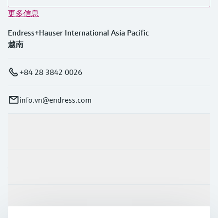
选购全部
Memosens数字技术
查找产品具体信息和文档
更多信息
选购全部
备件查找工具
Endress+Hauser International Asia Pacific
越南
您可通过产品型号、订单代码或序列号，轻
松查找所需备件。
+84 28 3842 0026
info.vn@endress.com
产品与服务
行业应用
支持