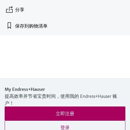
会
的指导课程与资源，随时随地提升技能。
measurement
电力与能源
分享
光学分析
Conductive level measurement
全自动水质采样仪
温度开关
能量管理仪和应用管理仪
空气质量测量装置
Netilion Device Viewer
您的Endress+Hauser职业生涯
可持续发展
Endress+Hauser SICK
查找市场活动及培训
活动和培训
Job opportunities at
选购全部
采矿、矿物加工及冶金：打造可持
根据需要，从培训、研讨会、展会、峰会或
Endress+Hauser SICK
Netilion IIoT
Float switch level measurement
TOC、COD和SAC分析仪
表面温度计
浪涌保护器
烟雾探测器
Netilion Water
关联公司
保存到购物清单
续的未来
在线研讨会等各种活动中灵活选择。
软件
放射线物位测量
ORP电极和变送器
线缆式温度计
选购全部
视距测量仪
公用工程：可靠使用蒸汽
阻旋料位开关
污泥界面传感器和变送器
多点温度计
超高探测器
产品工具
所有行业的关注焦点
伺服液位测量
营养盐分析仪和传感器
选购全部
选购全部
通过产品筛选，选择测量仪表
工业领域的可持续发展解决方案
机电式物位测量
金属分析仪
通过产品特性查找适当的测量设备、软件或
My Endress+Hauser
系统组件。
提高效率并节省宝贵时间，使用我的 Endress+Hauser 账
数字化驱动流程工业转型升级
微波限位栅物位测量
光度计
户！
Applicator 选型和计算软件
决策级过程透明度，赋能卓越运营
立即注册
通过应用参数查找、选择并配置产品
Level measurement with pressure
微波传输测量原理
登录
Device Viewer