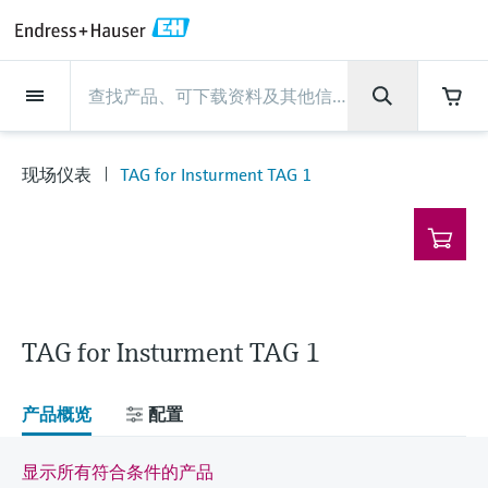
Back
Back
Back
Back
Back
Back
Back
Back
Back
Back
Back
Back
Back
Back
Back
Back
Back
Back
Back
Back
Back
Back
Back
Back
Back
Back
Back
Back
Back
Back
Back
Back
Back
Back
现场仪表
现场仪表
现场仪表
现场仪表
现场仪表
现场仪表
现场仪表
现场仪表
现场仪表
现场仪表
服务产品
服务产品
服务产品
服务产品
服务产品
服务产品
行业应用
行业应用
行业应用
行业应用
行业应用
行业应用
行业应用
行业应用
行业应用
支持
公司
公司
公司
公司
公司
公司
公司
公司
现场仪表
流量
物位测量
液体分析
温度测量
压力测量
系统产品
光学分析
Netilion IIoT
服务产品
Project and commissioning
技术支持服务
仪表维护
仪表性能优化服务
行业应用
支持
公司
Endress+Hauser集团
生产中心
集团实力
新闻与案例
活动和培训
您的Endress+Hauser职业生
services
涯
现场仪表
TAG for Insturment TAG 1
流量
电磁流量计
雷达物位测量
pH电极和变送器
温度变送器
绝压和表压测量
数据管理仪&数据记录仪
TDLAS和QF分析仪
Netilion Value
Project and commissioning services
远程技术支持
验证服务
校准报告分析
食品与饮料
快速获取服务支持！
Endress+Hauser集团
公司概况
物位和压力测量
过程安全性
新闻与案例总览
培训
技术支持中心 —— Endress+Hauser提供全方
仪表调试服务
Explore open positions
位服务，与您相伴前行
物位测量
科里奥利质量流量计
Vibronic point level detection
电导率传感器和变送器
工业温度计
差压测量
过程测控仪
拉曼光谱分析仪
Netilion Health
技术支持服务
远程资产监控
现场仪表校准服务
优化校准间隔时间
水务和环境：保护 —— 节约 —— 提高
生产中心
Asia Pacific
Endress+Hauser流量
网络安全性
所有文章
研讨会
Industrial Project Management
在Endress+Hauser工作
下载区
液体分析
超声波流量计
导波雷达物位测量
浊度传感器和变送器
保护套管
选购全部
电源和安全栅
排放监测解决方案
Netilion Analytics
仪表维护
Process Instrumentation Courses
预防性维护服务
动态现场仪表评价和分析服务
石油与天然气：促进能源转型，实
集团实力
财务业绩
Endress+Hauser 液体分析
过程自动化项目流程
新闻稿
展览会
搜索和下载技术手册, 宣传资料, 出版物, 软
现净零目标
Extended warranty
件更新, 视频, 证书等各类文件!
更多工作机会
TAG for Insturment TAG 1
温度测量
涡街流量计
超声波物位测量
氯传感器和变送器
高温型温度计
WirelessHART解决方案
颗粒测量设备
Netilion Library
仪表性能优化服务
Repair of measuring instruments
客户案例
集团管理层
温度+系统产品
My Endress+Hauser
事实速览
在线研讨会和回放
学习
生命科学：创新技术助推卓越运营
德国耶拿分析仪器公司的工作机会
压力测量
热式质量流量计
电容物位测量
溶解氧传感器和变送器
卫生型温度计
网关和调制解调器
数字分析仪解决方案
Netilion Inventory
View all
新闻与案例
发展历程
Endress+Hauser 数字解决方案
建立电子采购流程，从容应对未来
媒体活动
峰会
产品概览
配置
化工：深化合作，助推可持续成功
需求
学习中心
IST创新传感器技术公司的工作机
系统产品
Differential pressure flow
静压液位测量
实验室检测仪表和便携式pH计
紧凑型温度计
设备配置用平板电脑
过程气体分析仪
Netilion Connect
活动和培训
文化与价值观
Endress+Hauser 光学分析
线下活动
显示所有符合条件的产品
学习中心 - 探索Endress+Hauser学习平台上