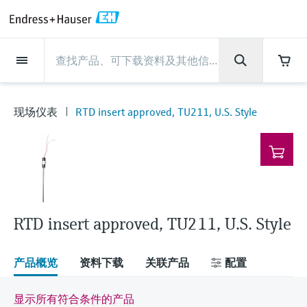
Back
Back
Back
Back
Back
Back
Back
Back
Back
Back
Back
Back
Back
Back
Back
Back
Back
Back
Back
Back
Back
Back
Back
Back
Back
Back
Back
Back
Back
Back
Back
Back
Back
Back
现场仪表
现场仪表
现场仪表
现场仪表
现场仪表
现场仪表
现场仪表
现场仪表
现场仪表
现场仪表
服务产品
服务产品
服务产品
服务产品
服务产品
服务产品
行业应用
行业应用
行业应用
行业应用
行业应用
行业应用
行业应用
行业应用
行业应用
支持
公司
公司
公司
公司
公司
公司
公司
公司
现场仪表
流量
物位测量
液体分析
温度测量
压力测量
系统产品
光学分析
Netilion IIoT
服务产品
Project and commissioning
技术支持服务
仪表维护
仪表性能优化服务
行业应用
支持
公司
Endress+Hauser集团
生产中心
集团实力
新闻与案例
活动和培训
您的Endress+Hauser职业生
services
涯
现场仪表
RTD insert approved, TU211, U.S. Style
流量
电磁流量计
雷达物位测量
pH电极和变送器
温度变送器
绝压和表压测量
数据管理仪&数据记录仪
TDLAS和QF分析仪
Netilion Value
Project and commissioning services
远程技术支持
验证服务
校准报告分析
食品与饮料
快速获取服务支持！
Endress+Hauser集团
公司概况
物位和压力测量
过程安全性
新闻与案例总览
培训
技术支持中心 —— Endress+Hauser提供全方
仪表调试服务
Explore open positions
位服务，与您相伴前行
物位测量
科里奥利质量流量计
Vibronic point level detection
电导率传感器和变送器
工业温度计
差压测量
过程测控仪
拉曼光谱分析仪
Netilion Health
技术支持服务
远程资产监控
现场仪表校准服务
优化校准间隔时间
水务和环境：保护 —— 节约 —— 提高
生产中心
Asia Pacific
Endress+Hauser流量
网络安全性
所有文章
研讨会
Industrial Project Management
在Endress+Hauser工作
下载区
液体分析
超声波流量计
导波雷达物位测量
浊度传感器和变送器
保护套管
选购全部
电源和安全栅
排放监测解决方案
Netilion Analytics
仪表维护
Process Instrumentation Courses
预防性维护服务
动态现场仪表评价和分析服务
石油与天然气：促进能源转型，实
集团实力
财务业绩
Endress+Hauser 液体分析
过程自动化项目流程
新闻稿
展览会
搜索和下载技术手册, 宣传资料, 出版物, 软
现净零目标
Extended warranty
件更新, 视频, 证书等各类文件!
更多工作机会
RTD insert approved, TU211, U.S. Style
温度测量
涡街流量计
超声波物位测量
氯传感器和变送器
高温型温度计
WirelessHART解决方案
颗粒测量设备
Netilion Library
仪表性能优化服务
Repair of measuring instruments
客户案例
集团管理层
温度+系统产品
My Endress+Hauser
事实速览
在线研讨会和回放
学习
生命科学：创新技术助推卓越运营
德国耶拿分析仪器公司的工作机会
压力测量
热式质量流量计
电容物位测量
溶解氧传感器和变送器
卫生型温度计
网关和调制解调器
数字分析仪解决方案
Netilion Inventory
View all
新闻与案例
发展历程
Endress+Hauser 数字解决方案
建立电子采购流程，从容应对未来
媒体活动
峰会
产品概览
资料下载
关联产品
配置
化工：深化合作，助推可持续成功
需求
学习中心
IST创新传感器技术公司的工作机
系统产品
Differential pressure flow
静压液位测量
实验室检测仪表和便携式pH计
紧凑型温度计
设备配置用平板电脑
过程气体分析仪
Netilion Connect
活动和培训
文化与价值观
Endress+Hauser 光学分析
线下活动
显示所有符合条件的产品
学习中心 - 探索Endress+Hauser学习平台上