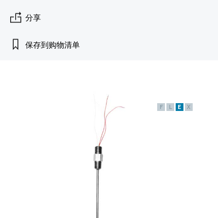
会
的指导课程与资源，随时随地提升技能。
measurement
电力与能源
光学分析
Conductive level measurement
全自动水质采样仪
温度开关
能量管理仪和应用管理仪
空气质量测量装置
Netilion Device Viewer
您的Endress+Hauser职业生涯
可持续发展
Endress+Hauser SICK
查找市场活动及培训
分享
活动和培训
Job opportunities at
选购全部
采矿、矿物加工及冶金：打造可持
根据需要，从培训、研讨会、展会、峰会或
Endress+Hauser SICK
Netilion IIoT
Float switch level measurement
TOC、COD和SAC分析仪
表面温度计
浪涌保护器
烟雾探测器
Netilion Water
关联公司
续的未来
保存到购物清单
在线研讨会等各种活动中灵活选择。
软件
放射线物位测量
ORP电极和变送器
线缆式温度计
选购全部
视距测量仪
公用工程：可靠使用蒸汽
阻旋料位开关
污泥界面传感器和变送器
多点温度计
超高探测器
F
L
E
X
产品工具
所有行业的关注焦点
伺服液位测量
营养盐分析仪和传感器
选购全部
选购全部
通过产品筛选，选择测量仪表
工业领域的可持续发展解决方案
机电式物位测量
金属分析仪
通过产品特性查找适当的测量设备、软件或
系统组件。
数字化驱动流程工业转型升级
微波限位栅物位测量
光度计
Applicator 选型和计算软件
决策级过程透明度，赋能卓越运营
通过应用参数查找、选择并配置产品
Level measurement with pressure
微波传输测量原理
Device Viewer