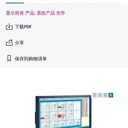
会
的指导课程与资源，随时随地提升技能。
measurement
电力与能源
光学分析
Conductive level measurement
全自动水质采样仪
温度开关
能量管理仪和应用管理仪
空气质量测量装置
Netilion Device Viewer
您的Endress+Hauser职业生涯
可持续发展
Endress+Hauser SICK
查找市场活动及培训
显示所有 产品: 系统产品 光学
活动和培训
Job opportunities at
选购全部
采矿、矿物加工及冶金：打造可持
根据需要，从培训、研讨会、展会、峰会或
Endress+Hauser SICK
Netilion IIoT
Float switch level measurement
TOC、COD和SAC分析仪
表面温度计
浪涌保护器
烟雾探测器
Netilion Water
关联公司
续的未来
下载PDF
在线研讨会等各种活动中灵活选择。
软件
放射线物位测量
ORP电极和变送器
线缆式温度计
选购全部
视距测量仪
公用工程：可靠使用蒸汽
分享
阻旋料位开关
污泥界面传感器和变送器
多点温度计
超高探测器
保存到购物清单
产品工具
所有行业的关注焦点
伺服液位测量
营养盐分析仪和传感器
选购全部
选购全部
通过产品筛选，选择测量仪表
工业领域的可持续发展解决方案
机电式物位测量
金属分析仪
通过产品特性查找适当的测量设备、软件或
系统组件。
数字化驱动流程工业转型升级
F
L
E
X
微波限位栅物位测量
光度计
Applicator 选型和计算软件
决策级过程透明度，赋能卓越运营
通过应用参数查找、选择并配置产品
Level measurement with pressure
微波传输测量原理
Device Viewer