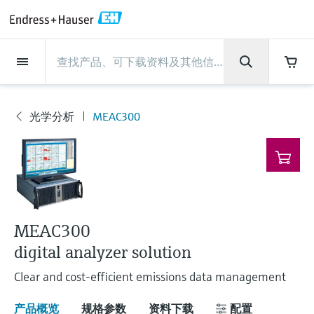
Back
Back
Back
Back
Back
Back
Back
Back
Back
Back
Back
Back
Back
Back
Back
Back
Back
Back
Back
Back
Back
Back
Back
Back
Back
Back
Back
Back
Back
Back
Back
Back
Back
Back
现场仪表
现场仪表
现场仪表
现场仪表
现场仪表
现场仪表
现场仪表
现场仪表
现场仪表
现场仪表
服务产品
服务产品
服务产品
服务产品
服务产品
服务产品
行业应用
行业应用
行业应用
行业应用
行业应用
行业应用
行业应用
行业应用
行业应用
支持
公司
公司
公司
公司
公司
公司
公司
公司
现场仪表
流量
物位测量
液体分析
温度测量
压力测量
系统产品
光学分析
Netilion IIoT
服务产品
Project and commissioning
技术支持服务
仪表维护
仪表性能优化服务
行业应用
支持
公司
Endress+Hauser集团
生产中心
集团实力
新闻与案例
活动和培训
您的Endress+Hauser职业生
services
涯
光学分析
MEAC300
流量
电磁流量计
雷达物位测量
pH电极和变送器
温度变送器
绝压和表压测量
数据管理仪&数据记录仪
TDLAS和QF分析仪
Netilion Value
Project and commissioning services
远程技术支持
验证服务
校准报告分析
食品与饮料
快速获取服务支持！
Endress+Hauser集团
公司概况
物位和压力测量
过程安全性
新闻与案例总览
培训
现
技术支持中心 —— Endress+Hauser提供全方
仪表调试服务
Explore open positions
场
位服务，与您相伴前行
物位测量
科里奥利质量流量计
Vibronic point level detection
电导率传感器和变送器
工业温度计
差压测量
过程测控仪
拉曼光谱分析仪
Netilion Health
技术支持服务
远程资产监控
现场仪表校准服务
优化校准间隔时间
水务和环境：保护 —— 节约 —— 提高
生产中心
Asia Pacific
Endress+Hauser流量
网络安全性
所有文章
研讨会
仪
表
Industrial Project Management
在Endress+Hauser工作
下载区
液体分析
超声波流量计
导波雷达物位测量
浊度传感器和变送器
保护套管
选购全部
电源和安全栅
排放监测解决方案
Netilion Analytics
仪表维护
Process Instrumentation Courses
预防性维护服务
动态现场仪表评价和分析服务
石油与天然气：促进能源转型，实
集团实力
财务业绩
Endress+Hauser 液体分析
过程自动化项目流程
新闻稿
展览会
搜索和下载技术手册, 宣传资料, 出版物, 软
现净零目标
Extended warranty
件更新, 视频, 证书等各类文件!
更多工作机会
MEAC300
温度测量
涡街流量计
超声波物位测量
氯传感器和变送器
高温型温度计
WirelessHART解决方案
颗粒测量设备
Netilion Library
仪表性能优化服务
Repair of measuring instruments
客户案例
集团管理层
温度+系统产品
My Endress+Hauser
事实速览
在线研讨会和回放
学习
digital analyzer solution
生命科学：创新技术助推卓越运营
德国耶拿分析仪器公司的工作机会
压力测量
热式质量流量计
电容物位测量
溶解氧传感器和变送器
卫生型温度计
网关和调制解调器
数字分析仪解决方案
Netilion Inventory
View all
新闻与案例
发展历程
Endress+Hauser 数字解决方案
建立电子采购流程，从容应对未来
媒体活动
峰会
Clear and cost-efficient emissions data management
化工：深化合作，助推可持续成功
需求
学习中心
IST创新传感器技术公司的工作机
系统产品
Differential pressure flow
静压液位测量
实验室检测仪表和便携式pH计
紧凑型温度计
设备配置用平板电脑
过程气体分析仪
Netilion Connect
活动和培训
文化与价值观
Endress+Hauser 光学分析
线下活动
学习中心 - 探索Endress+Hauser学习平台上
产品概览
规格参数
资料下载
配置