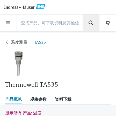
Back
Back
Back
Back
Back
Back
Back
Back
Back
Back
Back
Back
Back
Back
Back
Back
Back
Back
Back
Back
Back
Back
Back
Back
Back
Back
Back
Back
Back
Back
Back
Back
Back
Back
现场仪表
现场仪表
现场仪表
现场仪表
现场仪表
现场仪表
现场仪表
现场仪表
现场仪表
现场仪表
服务产品
服务产品
服务产品
服务产品
服务产品
服务产品
行业应用
行业应用
行业应用
行业应用
行业应用
行业应用
行业应用
行业应用
行业应用
支持
公司
公司
公司
公司
公司
公司
公司
公司
现场仪表
流量
物位测量
液体分析
温度测量
压力测量
系统产品
光学分析
Netilion IIoT
服务产品
Project and commissioning
技术支持服务
仪表维护
仪表性能优化服务
行业应用
支持
公司
Endress+Hauser集团
生产中心
集团实力
新闻与案例
活动和培训
您的Endress+Hauser职业生
services
涯
温度测量
TA535
流量
电磁流量计
雷达物位测量
pH电极和变送器
温度变送器
绝压和表压测量
数据管理仪&数据记录仪
TDLAS和QF分析仪
Netilion Value
Project and commissioning services
远程技术支持
验证服务
校准报告分析
食品与饮料
快速获取服务支持！
Endress+Hauser集团
公司概况
物位和压力测量
过程安全性
新闻与案例总览
培训
现
技术支持中心 —— Endress+Hauser提供全方
仪表调试服务
Explore open positions
场
位服务，与您相伴前行
物位测量
科里奥利质量流量计
Vibronic point level detection
电导率传感器和变送器
工业温度计
差压测量
过程测控仪
拉曼光谱分析仪
Netilion Health
技术支持服务
远程资产监控
现场仪表校准服务
优化校准间隔时间
水务和环境：保护 —— 节约 —— 提高
生产中心
Asia Pacific
Endress+Hauser流量
网络安全性
所有文章
研讨会
仪
表
Industrial Project Management
在Endress+Hauser工作
下载区
液体分析
超声波流量计
导波雷达物位测量
浊度传感器和变送器
保护套管
选购全部
电源和安全栅
排放监测解决方案
Netilion Analytics
仪表维护
Process Instrumentation Courses
预防性维护服务
动态现场仪表评价和分析服务
石油与天然气：促进能源转型，实
集团实力
财务业绩
Endress+Hauser 液体分析
过程自动化项目流程
新闻稿
展览会
搜索和下载技术手册, 宣传资料, 出版物, 软
现净零目标
Extended warranty
件更新, 视频, 证书等各类文件!
更多工作机会
Thermowell TA535
温度测量
涡街流量计
超声波物位测量
氯传感器和变送器
高温型温度计
WirelessHART解决方案
颗粒测量设备
Netilion Library
仪表性能优化服务
Repair of measuring instruments
客户案例
集团管理层
温度+系统产品
My Endress+Hauser
事实速览
在线研讨会和回放
学习
生命科学：创新技术助推卓越运营
德国耶拿分析仪器公司的工作机会
压力测量
热式质量流量计
电容物位测量
溶解氧传感器和变送器
卫生型温度计
网关和调制解调器
数字分析仪解决方案
Netilion Inventory
View all
新闻与案例
发展历程
Endress+Hauser 数字解决方案
建立电子采购流程，从容应对未来
媒体活动
峰会
产品概览
规格参数
资料下载
化工：深化合作，助推可持续成功
需求
学习中心
IST创新传感器技术公司的工作机
系统产品
Differential pressure flow
静压液位测量
实验室检测仪表和便携式pH计
紧凑型温度计
设备配置用平板电脑
过程气体分析仪
Netilion Connect
活动和培训
文化与价值观
Endress+Hauser 光学分析
线下活动
显示所有 产品: 温度
学习中心 - 探索Endress+Hauser学习平台上