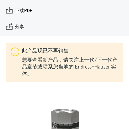
会
的指导课程与资源，随时随地提升技能。
measurement
电力与能源
光学分析
Conductive level measurement
全自动水质采样仪
温度开关
能量管理仪和应用管理仪
空气质量测量装置
Netilion Device Viewer
您的Endress+Hauser职业生涯
可持续发展
Endress+Hauser SICK
查找市场活动及培训
下载PDF
活动和培训
Job opportunities at
选购全部
采矿、矿物加工及冶金：打造可持
根据需要，从培训、研讨会、展会、峰会或
Endress+Hauser SICK
Netilion IIoT
Float switch level measurement
TOC、COD和SAC分析仪
表面温度计
浪涌保护器
烟雾探测器
Netilion Water
关联公司
续的未来
分享
在线研讨会等各种活动中灵活选择。
软件
放射线物位测量
ORP电极和变送器
线缆式温度计
选购全部
视距测量仪
公用工程：可靠使用蒸汽
此产品现已不再销售。
阻旋料位开关
污泥界面传感器和变送器
多点温度计
超高探测器
想要查看新产品，请关注上一代/下一代产
产品工具
所有行业的关注焦点
品章节或联系您当地的 Endress+Hauser 实
伺服液位测量
营养盐分析仪和传感器
选购全部
选购全部
体。
通过产品筛选，选择测量仪表
工业领域的可持续发展解决方案
机电式物位测量
金属分析仪
通过产品特性查找适当的测量设备、软件或
系统组件。
数字化驱动流程工业转型升级
微波限位栅物位测量
光度计
Applicator 选型和计算软件
决策级过程透明度，赋能卓越运营
通过应用参数查找、选择并配置产品
Level measurement with pressure
微波传输测量原理
Device Viewer