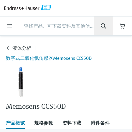
Back
Back
Back
Back
Back
Back
Back
Back
Back
Back
Back
Back
Back
Back
Back
Back
Back
Back
Back
Back
Back
Back
Back
Back
Back
Back
Back
Back
Back
Back
Back
Back
Back
Back
现场仪表
现场仪表
现场仪表
现场仪表
现场仪表
现场仪表
现场仪表
现场仪表
现场仪表
现场仪表
服务产品
服务产品
服务产品
服务产品
服务产品
服务产品
行业应用
行业应用
行业应用
行业应用
行业应用
行业应用
行业应用
行业应用
行业应用
支持
公司
公司
公司
公司
公司
公司
公司
公司
现场仪表
流量
物位测量
液体分析
温度测量
压力测量
系统产品
光学分析
Netilion IIoT
服务产品
Project and commissioning
技术支持服务
仪表维护
仪表性能优化服务
行业应用
支持
公司
Endress+Hauser集团
生产中心
集团实力
新闻与案例
活动和培训
您的Endress+Hauser职业生
services
涯
液体分析
流量
电磁流量计
雷达物位测量
pH电极和变送器
温度变送器
绝压和表压测量
数据管理仪&数据记录仪
TDLAS和QF分析仪
Netilion Value
Project and commissioning services
远程技术支持
验证服务
校准报告分析
食品与饮料
快速获取服务支持！
Endress+Hauser集团
公司概况
物位和压力测量
过程安全性
新闻与案例总览
培训
现
数字式二氧化氯传感器Memosens CCS50D
技术支持中心 —— Endress+Hauser提供全方
仪表调试服务
Explore open positions
场
位服务，与您相伴前行
物位测量
科里奥利质量流量计
Vibronic point level detection
电导率传感器和变送器
工业温度计
差压测量
过程测控仪
拉曼光谱分析仪
Netilion Health
技术支持服务
远程资产监控
现场仪表校准服务
优化校准间隔时间
水务和环境：保护 —— 节约 —— 提高
生产中心
Asia Pacific
Endress+Hauser流量
网络安全性
所有文章
研讨会
仪
表
Industrial Project Management
在Endress+Hauser工作
下载区
液体分析
超声波流量计
导波雷达物位测量
浊度传感器和变送器
保护套管
选购全部
电源和安全栅
排放监测解决方案
Netilion Analytics
仪表维护
Process Instrumentation Courses
预防性维护服务
动态现场仪表评价和分析服务
石油与天然气：促进能源转型，实
集团实力
财务业绩
Endress+Hauser 液体分析
过程自动化项目流程
新闻稿
展览会
搜索和下载技术手册, 宣传资料, 出版物, 软
现净零目标
Extended warranty
件更新, 视频, 证书等各类文件!
更多工作机会
温度测量
涡街流量计
超声波物位测量
氯传感器和变送器
高温型温度计
WirelessHART解决方案
颗粒测量设备
Netilion Library
仪表性能优化服务
Repair of measuring instruments
客户案例
集团管理层
温度+系统产品
My Endress+Hauser
事实速览
在线研讨会和回放
学习
生命科学：创新技术助推卓越运营
Memosens CCS50D
德国耶拿分析仪器公司的工作机会
压力测量
热式质量流量计
电容物位测量
溶解氧传感器和变送器
卫生型温度计
网关和调制解调器
数字分析仪解决方案
Netilion Inventory
View all
新闻与案例
发展历程
Endress+Hauser 数字解决方案
建立电子采购流程，从容应对未来
媒体活动
峰会
化工：深化合作，助推可持续成功
需求
学习中心
产品概览
规格参数
资料下载
附件备件
IST创新传感器技术公司的工作机
系统产品
Differential pressure flow
静压液位测量
实验室检测仪表和便携式pH计
紧凑型温度计
设备配置用平板电脑
过程气体分析仪
Netilion Connect
活动和培训
文化与价值观
Endress+Hauser 光学分析
线下活动
学习中心 - 探索Endress+Hauser学习平台上