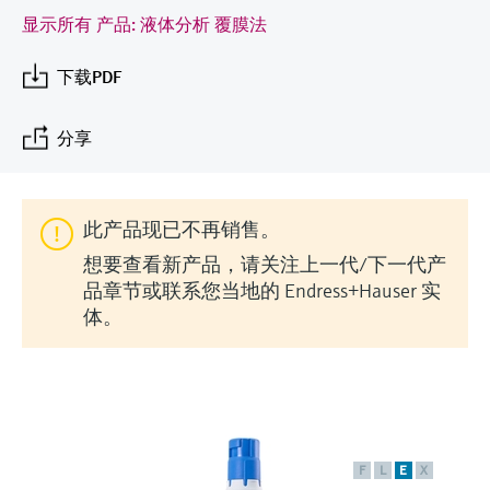
会
的指导课程与资源，随时随地提升技能。
measurement
电力与能源
显示所有 产品: 液体分析 覆膜法
光学分析
Conductive level measurement
全自动水质采样仪
温度开关
能量管理仪和应用管理仪
空气质量测量装置
Netilion Device Viewer
您的Endress+Hauser职业生涯
可持续发展
Endress+Hauser SICK
查找市场活动及培训
活动和培训
Job opportunities at
选购全部
采矿、矿物加工及冶金：打造可持
下载PDF
根据需要，从培训、研讨会、展会、峰会或
Endress+Hauser SICK
Netilion IIoT
Float switch level measurement
TOC、COD和SAC分析仪
表面温度计
浪涌保护器
烟雾探测器
Netilion Water
关联公司
续的未来
在线研讨会等各种活动中灵活选择。
分享
软件
放射线物位测量
ORP电极和变送器
线缆式温度计
选购全部
视距测量仪
公用工程：可靠使用蒸汽
阻旋料位开关
污泥界面传感器和变送器
多点温度计
超高探测器
此产品现已不再销售。
产品工具
所有行业的关注焦点
想要查看新产品，请关注上一代/下一代产
伺服液位测量
营养盐分析仪和传感器
选购全部
选购全部
品章节或联系您当地的 Endress+Hauser 实
通过产品筛选，选择测量仪表
工业领域的可持续发展解决方案
体。
机电式物位测量
金属分析仪
通过产品特性查找适当的测量设备、软件或
系统组件。
数字化驱动流程工业转型升级
微波限位栅物位测量
光度计
Applicator 选型和计算软件
决策级过程透明度，赋能卓越运营
通过应用参数查找、选择并配置产品
Level measurement with pressure
微波传输测量原理
F
L
E
X
Device Viewer