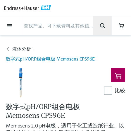
Back
Back
Back
Back
Back
Back
Back
Back
Back
Back
Back
Back
Back
Back
Back
Back
Back
Back
Back
Back
Back
Back
Back
Back
Back
Back
Back
Back
Back
Back
Back
Back
Back
Back
现场仪表
现场仪表
现场仪表
现场仪表
现场仪表
现场仪表
现场仪表
现场仪表
现场仪表
现场仪表
服务产品
服务产品
服务产品
服务产品
服务产品
服务产品
行业应用
行业应用
行业应用
行业应用
行业应用
行业应用
行业应用
行业应用
行业应用
支持
公司
公司
公司
公司
公司
公司
公司
公司
现场仪表
流量
物位测量
液体分析
温度测量
压力测量
系统产品
光学分析
Netilion IIoT
服务产品
Project and commissioning
技术支持服务
仪表维护
仪表性能优化服务
行业应用
支持
公司
Endress+Hauser集团
生产中心
集团实力
新闻与案例
活动和培训
您的Endress+Hauser职业生
services
涯
液体分析
流量
电磁流量计
雷达物位测量
pH电极和变送器
温度变送器
绝压和表压测量
数据管理仪&数据记录仪
TDLAS和QF分析仪
Netilion Value
Project and commissioning services
远程技术支持
验证服务
校准报告分析
食品与饮料
快速获取服务支持！
Endress+Hauser集团
公司概况
物位和压力测量
过程安全性
新闻与案例总览
培训
现
技术支持中心 —— Endress+Hauser提供全方
仪表调试服务
Explore open positions
数字式pH/ORP组合电极 Memosens CPS96E
场
位服务，与您相伴前行
物位测量
科里奥利质量流量计
Vibronic point level detection
电导率传感器和变送器
工业温度计
差压测量
过程测控仪
拉曼光谱分析仪
Netilion Health
技术支持服务
远程资产监控
现场仪表校准服务
优化校准间隔时间
水务和环境：保护 —— 节约 —— 提高
生产中心
Asia Pacific
Endress+Hauser流量
网络安全性
所有文章
研讨会
仪
表
Industrial Project Management
在Endress+Hauser工作
下载区
液体分析
超声波流量计
导波雷达物位测量
浊度传感器和变送器
保护套管
选购全部
电源和安全栅
排放监测解决方案
Netilion Analytics
仪表维护
Process Instrumentation Courses
预防性维护服务
动态现场仪表评价和分析服务
石油与天然气：促进能源转型，实
集团实力
财务业绩
Endress+Hauser 液体分析
过程自动化项目流程
新闻稿
展览会
搜索和下载技术手册, 宣传资料, 出版物, 软
现净零目标
Extended warranty
比较
件更新, 视频, 证书等各类文件!
更多工作机会
温度测量
涡街流量计
超声波物位测量
氯传感器和变送器
高温型温度计
WirelessHART解决方案
颗粒测量设备
Netilion Library
仪表性能优化服务
Repair of measuring instruments
客户案例
集团管理层
温度+系统产品
My Endress+Hauser
事实速览
在线研讨会和回放
学习
生命科学：创新技术助推卓越运营
数字式pH/ORP组合电极
德国耶拿分析仪器公司的工作机会
压力测量
热式质量流量计
电容物位测量
溶解氧传感器和变送器
卫生型温度计
网关和调制解调器
数字分析仪解决方案
Netilion Inventory
View all
新闻与案例
发展历程
Endress+Hauser 数字解决方案
建立电子采购流程，从容应对未来
媒体活动
峰会
Memosens CPS96E
化工：深化合作，助推可持续成功
需求
学习中心
IST创新传感器技术公司的工作机
Memosens 2.0 pH电极，适用于化工或造纸行业、以
系统产品
Differential pressure flow
静压液位测量
实验室检测仪表和便携式pH计
紧凑型温度计
设备配置用平板电脑
过程气体分析仪
Netilion Connect
活动和培训
文化与价值观
Endress+Hauser 光学分析
线下活动
学习中心 - 探索Endress+Hauser学习平台上