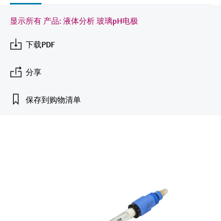
会
的指导课程与资源，随时随地提升技能。
measurement
电力与能源
光学分析
Conductive level measurement
全自动水质采样仪
温度开关
能量管理仪和应用管理仪
空气质量测量装置
Netilion Device Viewer
您的Endress+Hauser职业生涯
可持续发展
Endress+Hauser SICK
查找市场活动及培训
显示所有 产品: 液体分析 玻璃pH电极
活动和培训
Job opportunities at
选购全部
采矿、矿物加工及冶金：打造可持
根据需要，从培训、研讨会、展会、峰会或
Endress+Hauser SICK
Netilion IIoT
Float switch level measurement
TOC、COD和SAC分析仪
表面温度计
浪涌保护器
烟雾探测器
Netilion Water
关联公司
下载PDF
续的未来
在线研讨会等各种活动中灵活选择。
软件
放射线物位测量
ORP电极和变送器
线缆式温度计
选购全部
视距测量仪
公用工程：可靠使用蒸汽
分享
阻旋料位开关
污泥界面传感器和变送器
多点温度计
超高探测器
保存到购物清单
产品工具
所有行业的关注焦点
伺服液位测量
营养盐分析仪和传感器
选购全部
选购全部
通过产品筛选，选择测量仪表
工业领域的可持续发展解决方案
机电式物位测量
金属分析仪
通过产品特性查找适当的测量设备、软件或
系统组件。
数字化驱动流程工业转型升级
微波限位栅物位测量
光度计
Applicator 选型和计算软件
决策级过程透明度，赋能卓越运营
通过应用参数查找、选择并配置产品
Level measurement with pressure
微波传输测量原理
Device Viewer