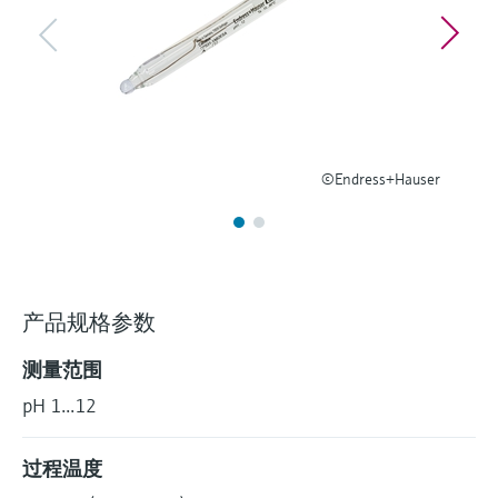
选购全部
Memosens数字技术
查找产品具体信息和文档
选购全部
备件查找工具
您可通过产品型号、订单代码或序列号，轻
松查找所需备件。
©Endress+Hauser
产品规格参数
测量范围
pH 1...12
过程温度