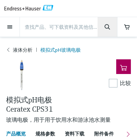
Back
Back
Back
Back
Back
Back
Back
Back
Back
Back
Back
Back
Back
Back
Back
Back
Back
Back
Back
Back
Back
Back
Back
Back
Back
Back
Back
Back
Back
Back
Back
Back
Back
Back
现场仪表
现场仪表
现场仪表
现场仪表
现场仪表
现场仪表
现场仪表
现场仪表
现场仪表
现场仪表
服务产品
服务产品
服务产品
服务产品
服务产品
服务产品
行业应用
行业应用
行业应用
行业应用
行业应用
行业应用
行业应用
行业应用
行业应用
支持
公司
公司
公司
公司
公司
公司
公司
公司
现场仪表
流量
物位测量
液体分析
温度测量
压力测量
系统产品
光学分析
Netilion IIoT
服务产品
Project and commissioning
技术支持服务
仪表维护
仪表性能优化服务
行业应用
支持
公司
Endress+Hauser集团
生产中心
集团实力
新闻与案例
活动和培训
您的Endress+Hauser职业生
services
涯
液体分析
模拟式pH玻璃电极
流量
电磁流量计
雷达物位测量
pH电极和变送器
温度变送器
绝压和表压测量
数据管理仪&数据记录仪
TDLAS和QF分析仪
Netilion Value
Project and commissioning services
远程技术支持
验证服务
校准报告分析
食品与饮料
快速获取服务支持！
Endress+Hauser集团
公司概况
物位和压力测量
过程安全性
新闻与案例总览
培训
现
技术支持中心 —— Endress+Hauser提供全方
仪表调试服务
Explore open positions
场
位服务，与您相伴前行
物位测量
科里奥利质量流量计
Vibronic point level detection
电导率传感器和变送器
工业温度计
差压测量
过程测控仪
拉曼光谱分析仪
Netilion Health
技术支持服务
远程资产监控
现场仪表校准服务
优化校准间隔时间
水务和环境：保护 —— 节约 —— 提高
生产中心
Asia Pacific
Endress+Hauser流量
网络安全性
所有文章
研讨会
仪
表
Industrial Project Management
在Endress+Hauser工作
下载区
比较
液体分析
超声波流量计
导波雷达物位测量
浊度传感器和变送器
保护套管
选购全部
电源和安全栅
排放监测解决方案
Netilion Analytics
仪表维护
Process Instrumentation Courses
预防性维护服务
动态现场仪表评价和分析服务
石油与天然气：促进能源转型，实
集团实力
财务业绩
Endress+Hauser 液体分析
过程自动化项目流程
新闻稿
展览会
搜索和下载技术手册, 宣传资料, 出版物, 软
现净零目标
Extended warranty
件更新, 视频, 证书等各类文件!
更多工作机会
模拟式pH电极
温度测量
涡街流量计
超声波物位测量
氯传感器和变送器
高温型温度计
WirelessHART解决方案
颗粒测量设备
Netilion Library
仪表性能优化服务
Repair of measuring instruments
客户案例
集团管理层
温度+系统产品
My Endress+Hauser
事实速览
在线研讨会和回放
Ceratex CPS31
学习
生命科学：创新技术助推卓越运营
德国耶拿分析仪器公司的工作机会
压力测量
热式质量流量计
电容物位测量
溶解氧传感器和变送器
卫生型温度计
网关和调制解调器
数字分析仪解决方案
Netilion Inventory
View all
新闻与案例
发展历程
Endress+Hauser 数字解决方案
建立电子采购流程，从容应对未来
媒体活动
峰会
玻璃电极，用于用于饮用水和游泳池水测量
化工：深化合作，助推可持续成功
需求
学习中心
IST创新传感器技术公司的工作机
系统产品
Differential pressure flow
静压液位测量
实验室检测仪表和便携式pH计
紧凑型温度计
设备配置用平板电脑
过程气体分析仪
Netilion Connect
活动和培训
文化与价值观
Endress+Hauser 光学分析
线下活动
学习中心 - 探索Endress+Hauser学习平台上
产品概览
规格参数
资料下载
附件备件
关联