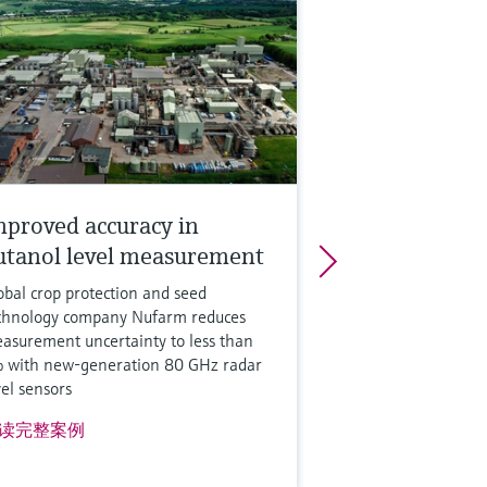
mproved accuracy in
utanol level measurement
obal crop protection and seed
chnology company Nufarm reduces
asurement uncertainty to less than
 with new-generation 80 GHz radar
vel sensors
读完整案例