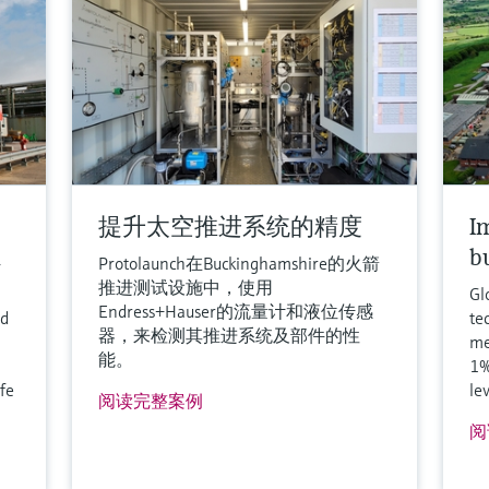
提升太空推进系统的精度
I
h
b
Protolaunch在Buckinghamshire的火箭
推进测试设施中，使用
Gl
Endress+Hauser的流量计和液位传感
nd
te
器，来检测其推进系统及部件的性
me
能。
1%
fe
le
阅读完整案例
阅