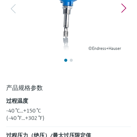
选购全部
Memosens数字技术
查找产品具体信息和文档
选购全部
备件查找工具
您可通过产品型号、订单代码或序列号，轻
松查找所需备件。
©Endress+Hauser
产品规格参数
过程温度
-40 °C...+150 °C
(-40 °F...+302 °F)
过程压力（绝压）/最大过压限定值