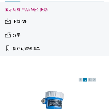
会
的指导课程与资源，随时随地提升技能。
measurement
电力与能源
光学分析
Conductive level measurement
全自动水质采样仪
温度开关
能量管理仪和应用管理仪
空气质量测量装置
Netilion Device Viewer
您的Endress+Hauser职业生涯
可持续发展
Endress+Hauser SICK
查找市场活动及培训
显示所有 产品: 物位 振动
活动和培训
Job opportunities at
选购全部
采矿、矿物加工及冶金：打造可持
根据需要，从培训、研讨会、展会、峰会或
Endress+Hauser SICK
下载PDF
Netilion IIoT
Float switch level measurement
TOC、COD和SAC分析仪
表面温度计
浪涌保护器
烟雾探测器
Netilion Water
关联公司
续的未来
在线研讨会等各种活动中灵活选择。
软件
放射线物位测量
ORP电极和变送器
线缆式温度计
选购全部
视距测量仪
分享
公用工程：可靠使用蒸汽
阻旋料位开关
污泥界面传感器和变送器
多点温度计
超高探测器
保存到购物清单
产品工具
所有行业的关注焦点
伺服液位测量
营养盐分析仪和传感器
选购全部
选购全部
通过产品筛选，选择测量仪表
工业领域的可持续发展解决方案
机电式物位测量
金属分析仪
通过产品特性查找适当的测量设备、软件或
系统组件。
F
L
E
X
数字化驱动流程工业转型升级
微波限位栅物位测量
光度计
Applicator 选型和计算软件
决策级过程透明度，赋能卓越运营
通过应用参数查找、选择并配置产品
Level measurement with pressure
微波传输测量原理
Device Viewer