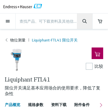
Back
Back
Back
Back
Back
Back
Back
Back
Back
Back
Back
Back
Back
Back
Back
Back
Back
Back
Back
Back
Back
Back
Back
Back
Back
Back
Back
Back
Back
Back
Back
Back
Back
Back
现场仪表
现场仪表
现场仪表
现场仪表
现场仪表
现场仪表
现场仪表
现场仪表
现场仪表
现场仪表
服务产品
服务产品
服务产品
服务产品
服务产品
服务产品
行业应用
行业应用
行业应用
行业应用
行业应用
行业应用
行业应用
行业应用
行业应用
支持
公司
公司
公司
公司
公司
公司
公司
公司
现场仪表
流量
物位测量
液体分析
温度测量
压力测量
系统产品
光学分析
Netilion IIoT
服务产品
Project and commissioning
技术支持服务
仪表维护
仪表性能优化服务
行业应用
支持
公司
Endress+Hauser集团
生产中心
集团实力
新闻与案例
活动和培训
您的Endress+Hauser职业生
services
涯
物位测量
Liquiphant-FTL41 限位开关
流量
电磁流量计
雷达物位测量
pH电极和变送器
温度变送器
绝压和表压测量
数据管理仪&数据记录仪
TDLAS和QF分析仪
Netilion Value
Project and commissioning services
远程技术支持
验证服务
校准报告分析
食品与饮料
快速获取服务支持！
Endress+Hauser集团
公司概况
物位和压力测量
过程安全性
新闻与案例总览
培训
现
技术支持中心 —— Endress+Hauser提供全方
仪表调试服务
Explore open positions
场
位服务，与您相伴前行
物位测量
科里奥利质量流量计
Vibronic point level detection
电导率传感器和变送器
工业温度计
差压测量
过程测控仪
拉曼光谱分析仪
Netilion Health
技术支持服务
远程资产监控
现场仪表校准服务
优化校准间隔时间
水务和环境：保护 —— 节约 —— 提高
生产中心
Asia Pacific
Endress+Hauser流量
网络安全性
所有文章
研讨会
仪
表
Industrial Project Management
在Endress+Hauser工作
下载区
比较
液体分析
超声波流量计
导波雷达物位测量
浊度传感器和变送器
保护套管
选购全部
电源和安全栅
排放监测解决方案
Netilion Analytics
仪表维护
Process Instrumentation Courses
预防性维护服务
动态现场仪表评价和分析服务
石油与天然气：促进能源转型，实
集团实力
财务业绩
Endress+Hauser 液体分析
过程自动化项目流程
新闻稿
展览会
搜索和下载技术手册, 宣传资料, 出版物, 软
现净零目标
Extended warranty
件更新, 视频, 证书等各类文件!
更多工作机会
Liquiphant FTL41
温度测量
涡街流量计
超声波物位测量
氯传感器和变送器
高温型温度计
WirelessHART解决方案
颗粒测量设备
Netilion Library
仪表性能优化服务
Repair of measuring instruments
客户案例
集团管理层
温度+系统产品
My Endress+Hauser
事实速览
在线研讨会和回放
学习
生命科学：创新技术助推卓越运营
限位开关满足基本应用场合的使用要求，降低了复
德国耶拿分析仪器公司的工作机会
压力测量
热式质量流量计
电容物位测量
溶解氧传感器和变送器
卫生型温度计
网关和调制解调器
数字分析仪解决方案
Netilion Inventory
View all
新闻与案例
发展历程
Endress+Hauser 数字解决方案
建立电子采购流程，从容应对未来
媒体活动
峰会
杂性
化工：深化合作，助推可持续成功
需求
学习中心
IST创新传感器技术公司的工作机
系统产品
Differential pressure flow
静压液位测量
实验室检测仪表和便携式pH计
紧凑型温度计
设备配置用平板电脑
过程气体分析仪
Netilion Connect
活动和培训
文化与价值观
Endress+Hauser 光学分析
线下活动
产品概览
规格参数
资料下载
附件备件
关联
学习中心 - 探索Endress+Hauser学习平台上