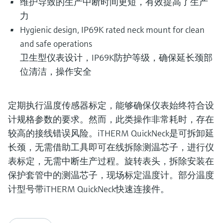
维护导致的生产中断时间更短，有效提高了生产
选购全部
Memosens数字技术
查找产品具体信息和文档
力
选购全部
Hygienic design, IP69K rated neck mount for clean
备件查找工具
and safe operations
您可通过产品型号、订单代码或序列号，轻
松查找所需备件。
卫生型仪表设计，IP69K防护等级，确保延长颈部
位清洁，操作安全
定期执行温度传感器标定，能够确保仪表始终符合设
计规格参数的要求。然而，此类操作非常耗时，存在
较高的接线错误风险。iTHERM QuickNeck是可拆卸延
长颈，无需借助工具即可在线拆除测温芯子，进行仪
表标定，无需中断生产过程。旋转表头，拆除安装在
保护套管中的测温芯子，现场标定温度计。部分温度
计型号带iTHERM QuickNeck快速连接件。