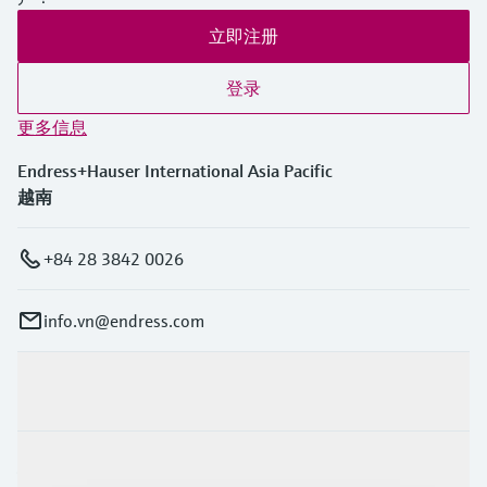
iTHERM StrongSens:
立即注册
-50 °C … 500 °C
(-58 °F … 932 °F)
iTHERM QuickSens:
登录
-50 °C … 200 °C
更多信息
(-58 °F … 392 °F)
PT100 TF:
Endress+Hauser International Asia Pacific
-50 °C … 200 °C
(-58 °F … 392 °F)
越南
所需最大插入深度
48"
+84 28 3842 0026
info.vn@endress.com
产品与服务
行业应用