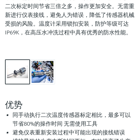
会
的指导课程与资源，随时随地提升技能。
measurement
电力与能源
二次标定时间节省三倍之多，操作更加安全。无需重
光学分析
Conductive level measurement
全自动水质采样仪
温度开关
能量管理仪和应用管理仪
空气质量测量装置
Netilion Device Viewer
您的Endress+Hauser职业生涯
可持续发展
Endress+Hauser SICK
查找市场活动及培训
新进行仪表接线，避免人为错误，降低了传感器机械
活动和培训
Job opportunities at
选购全部
采矿、矿物加工及冶金：打造可持
受损的风险。温度计采用锁扣安装，防护等级可达
根据需要，从培训、研讨会、展会、峰会或
Endress+Hauser SICK
Netilion IIoT
Float switch level measurement
TOC、COD和SAC分析仪
表面温度计
浪涌保护器
烟雾探测器
Netilion Water
关联公司
续的未来
在线研讨会等各种活动中灵活选择。
IP69K，在高压水冲洗过程中具有优秀的防水性能。
软件
放射线物位测量
ORP电极和变送器
线缆式温度计
选购全部
视距测量仪
公用工程：可靠使用蒸汽
阻旋料位开关
污泥界面传感器和变送器
多点温度计
超高探测器
产品工具
所有行业的关注焦点
伺服液位测量
营养盐分析仪和传感器
选购全部
选购全部
通过产品筛选，选择测量仪表
工业领域的可持续发展解决方案
机电式物位测量
金属分析仪
通过产品特性查找适当的测量设备、软件或
系统组件。
优势
数字化驱动流程工业转型升级
微波限位栅物位测量
光度计
同手动执行二次温度传感器标定相比，最多可以
Applicator 选型和计算软件
决策级过程透明度，赋能卓越运营
节省80%的操作时间 无需使用工具
通过应用参数查找、选择并配置产品
Level measurement with pressure
微波传输测量原理
避免仪表重新安装过程中可能出现的接线错误
Device Viewer