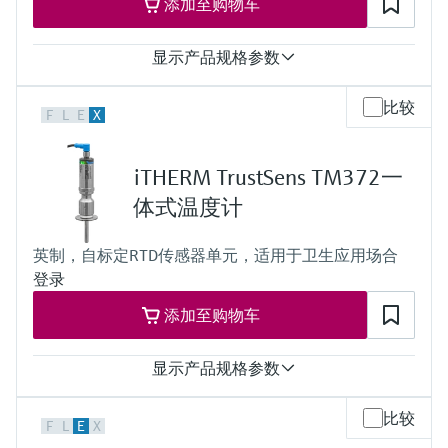
添加至购物车
PT100 TF iTHERM StrongSens:
max. 800 °C
-50 °C ...500 °C
(max. 1.472 °F)
(-58 °F ...932 °F)
Typ N:
显示产品规格参数
PT100 TF iTHERM QuickSens:
max. 1.100 °C
-50 °C …200 °C
(max. 2.012 °F)
响应时间
比较
(-58 °F …392 °F)
所需最大插入深度
F
L
E
X
t50 = 2.5 s
PT100 WW:
up to 4.500,0 mm (177'')
t90 = 5.4 s
-200 °C ...600 °C
最大过程压力（静压）
(-328 °F ...1.112 °F)
iTHERM TrustSens TM372一
at 20 °C: 40 bar (580 psi)
PT100 TF:
工作温度范围
体式温度计
-50 °C ...400 °C
Pt100:
(-58 °F ...752 °F)
-40 °C to 160 °C (-40 °F to 320 °F),
Typ K:
英制，自标定RTD传感器单元，适用于卫生应用场合
optional up to 190 °C (374 °F)
max. 1.100 °C
登录
reference point for automated calibration
(max. 2.012 °F)
所需最大插入深度
Typ J:
添加至购物车
up to 900.00 mm (35.4'')
max. 800 °C
(max. 1.472 °F)
显示产品规格参数
Typ N:
max. 1.100 °C
(max. 2.012 °F)
响应时间
比较
F
L
E
X
所需最大插入深度
t50 = 2,5 s