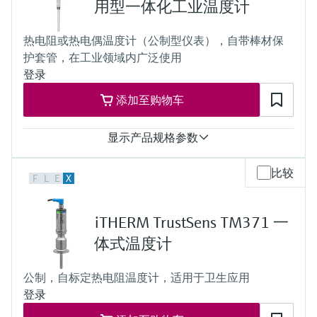
Class 1 or 2 acc. to IEC 60584-2
用型一体化工业温度计
(-58 °F ...392 °F)
响应时间
Typ K:
fastest response time with thermowell t90 starting at below 10 s
max. 1.100 °C
热电阻或热电偶温度计（公制型仪表），自带棒材保
depending on configuration
(max. 2.012 °F)
护套管，在工业领域内广泛使用
最大过程压力（静压）
Typ J:
depending on the configuration up to 100 bar
登录
max. 800 °C
工作温度范围
(max. 1.472 °F)
添加至购物车
PT100 TF iTHERM StrongSens:
Typ N:
-50 °C ...500 °C
max. 1.100 °C
(-58 °F ...932 °F)
(max. 2.012 °F)
显示产品规格参数
PT100 TF iTHERM QuickSens:
所需最大插入深度
-50 °C …200 °C
84"
测量精度
(-58 °F …392 °F)
比较
F
L
E
X
Class AA，符合IEC 60751标准
PT100 WW:
Class A，符合IEC 60751标准
-200 °C ...600 °C
Class B，符合IEC 60751标准
(-328 °F ...1.112 °F)
iTHERM TrustSens TM371 一
特殊精度或标准精度，符合ASTM E230标准
PT100 TF:
Class 1或Class 2，符合IEC 60584-2标准
体式温度计
-50 °C ...400 °C
响应时间
(-58 °F ...752 °F)
depending on configuration
Typ K:
公制，自标定热电阻温度计，适用于卫生应用
最大过程压力（静压）
max. 1.100 °C
登录
depending on the configuration up to 500 bar
(max. 2.012 °F)
工作温度范围
Typ J: