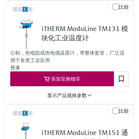
测量精度
比较
F
L
E
X
Class AA acc. to IEC 60751
Class A acc. to IEC 60751
Class B acc. to IEC 60751
iTHERM ModuLine TM131 模
Class special or standard acc. to ASTM E230
Class 1 or 2 acc. to IEC 60584-2
块化工业温度计
响应时间
depending on configuration
公制，热电阻或热电偶温度计，带整体套管，广泛适
最大过程压力（静压）
用于各类工业应用
depending on the configuration up to 500 bar
工作温度范围
登录
PT100 TF iTHERM StrongSens:
添加至购物车
-50 °C ...500 °C
(-58 °F ...932 °F)
PT100 TF iTHERM QuickSens:
显示产品规格参数
-50 °C …200 °C
(-58 °F …392 °F)
测量精度
PT100 WW:
比较
F
L
E
X
Class AA acc. to IEC 60751
-200 °C ...600 °C
Class A acc. to IEC 60751
(-328 °F ...1.112 °F)
Class B acc. to IEC 60751
PT100 basic TF:
iTHERM ModuLine TM151 通
Class special or standard acc. to ASTM E230
-50 °C ...200 °C