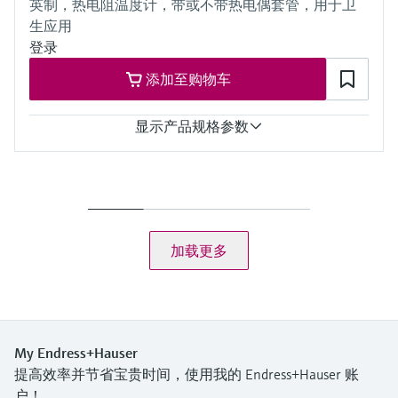
英制，热电阻温度计，带或不带热电偶套管，用于卫
20 °C时：40 bar (580 psi)
生应用
工作温度范围
PT100：
登录
-200…600 °C
添加至购物车
(-328…1.112 °F)
StrongSens：
-50…500 °C
显示产品规格参数
(-58…932 °F)
QuickSens：
测量精度
-50…200 °C
class B acc. to IEC 60751
(-58…392 °F)
class A acc. to IEC 60751
class AA acc. to IEC 60751
响应时间
加载更多
depending on configuration
iTHERM QuickSens: t90 = 1,5 s
iTHERM StrongSens: t90 = 9,5 s
最大过程压力（静压）
at 20 °C: 40 bar (580 psi)
工作温度范围
My Endress+Hauser
PT100 WW:
提高效率并节省宝贵时间，使用我的 Endress+Hauser 账
-200 °C … 600 °C
户！
(-328 °F … 1.112 °F)