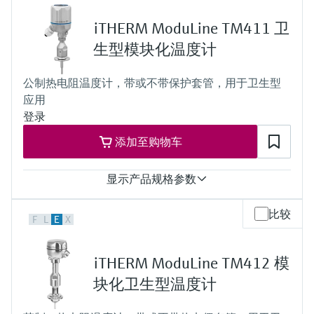
up to 1.500,0 mm (59,06'')
t90 =9,5s
最大过程压力（静压）
iTHERM ModuLine TM411 卫
at 20 °C: 40 bar (580 psi)
工作温度范围
生型模块化温度计
PT 100:
-40 °C …160 °C (-40 °F …320 °F),
公制热电阻温度计，带或不带保护套管，用于卫生型
optional up to 190 °C (374 °F)
应用
所需最大插入深度
up to 28'' (711 mm)
登录
others on request
添加至购物车
显示产品规格参数
测量精度
比较
F
L
E
X
Cl. A ，遵循IEC 60751标准
Cl. AA，遵循IEC 60751标准
响应时间
iTHERM ModuLine TM412 模
取决于设置
QuickSens： t90 = 1.5秒
块化卫生型温度计
StrongSens： t90 = 9.5秒
最大过程压力（静压）