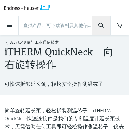
Back
Back
Back
Back
Back
Back
Back
Back
Back
Back
Back
Back
Back
Back
Back
Back
Back
Back
Back
Back
Back
Back
Back
Back
Back
Back
Back
Back
Back
Back
Back
Back
Back
Back
现场仪表
现场仪表
现场仪表
现场仪表
现场仪表
现场仪表
现场仪表
现场仪表
现场仪表
现场仪表
服务产品
服务产品
服务产品
服务产品
服务产品
服务产品
行业应用
行业应用
行业应用
行业应用
行业应用
行业应用
行业应用
行业应用
行业应用
支持
公司
公司
公司
公司
公司
公司
公司
公司
现场仪表
流量
物位测量
液体分析
温度测量
压力测量
系统产品
光学分析
Netilion IIoT
服务产品
Project and commissioning
技术支持服务
仪表维护
仪表性能优化服务
行业应用
支持
公司
Endress+Hauser集团
生产中心
集团实力
新闻与案例
活动和培训
您的Endress+Hauser职业生
services
涯
Back to
测量与工业通信技术
iTHERM QuickNeck — 向
流量
电磁流量计
雷达物位测量
pH电极和变送器
温度变送器
绝压和表压测量
数据管理仪&数据记录仪
TDLAS和QF分析仪
Netilion Value
Project and commissioning services
远程技术支持
验证服务
校准报告分析
食品与饮料
快速获取服务支持！
Endress+Hauser集团
公司概况
物位和压力测量
过程安全性
新闻与案例总览
培训
技术支持中心 —— Endress+Hauser提供全方
仪表调试服务
Explore open positions
右旋转操作
位服务，与您相伴前行
物位测量
科里奥利质量流量计
Vibronic point level detection
电导率传感器和变送器
工业温度计
差压测量
过程测控仪
拉曼光谱分析仪
Netilion Health
技术支持服务
远程资产监控
现场仪表校准服务
优化校准间隔时间
水务和环境：保护 —— 节约 —— 提高
生产中心
Asia Pacific
Endress+Hauser流量
网络安全性
所有文章
研讨会
Industrial Project Management
在Endress+Hauser工作
下载区
液体分析
超声波流量计
导波雷达物位测量
浊度传感器和变送器
保护套管
选购全部
电源和安全栅
排放监测解决方案
Netilion Analytics
仪表维护
Process Instrumentation Courses
预防性维护服务
动态现场仪表评价和分析服务
石油与天然气：促进能源转型，实
集团实力
财务业绩
Endress+Hauser 液体分析
过程自动化项目流程
新闻稿
展览会
搜索和下载技术手册, 宣传资料, 出版物, 软
可快速拆卸延长颈，轻松安全操作测温芯子
现净零目标
Extended warranty
件更新, 视频, 证书等各类文件!
更多工作机会
温度测量
涡街流量计
超声波物位测量
氯传感器和变送器
高温型温度计
WirelessHART解决方案
颗粒测量设备
Netilion Library
仪表性能优化服务
Repair of measuring instruments
客户案例
集团管理层
温度+系统产品
My Endress+Hauser
事实速览
在线研讨会和回放
学习
生命科学：创新技术助推卓越运营
德国耶拿分析仪器公司的工作机会
压力测量
热式质量流量计
电容物位测量
溶解氧传感器和变送器
卫生型温度计
网关和调制解调器
数字分析仪解决方案
Netilion Inventory
View all
新闻与案例
发展历程
Endress+Hauser 数字解决方案
建立电子采购流程，从容应对未来
媒体活动
峰会
简单旋转延长颈，轻松拆装测温芯子！iTHERM
化工：深化合作，助推可持续成功
需求
学习中心
QuickNeck快速连接件是我们的专利温度计延长颈技
IST创新传感器技术公司的工作机
系统产品
Differential pressure flow
静压液位测量
实验室检测仪表和便携式pH计
紧凑型温度计
设备配置用平板电脑
过程气体分析仪
Netilion Connect
活动和培训
文化与价值观
Endress+Hauser 光学分析
线下活动
学习中心 - 探索Endress+Hauser学习平台上
术，无需借助任何工具即可轻松操作测温芯子，仪表