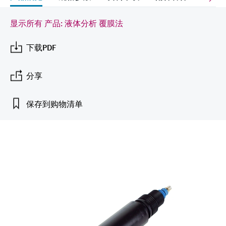
会
的指导课程与资源，随时随地提升技能。
measurement
电力与能源
光学分析
Conductive level measurement
全自动水质采样仪
温度开关
能量管理仪和应用管理仪
空气质量测量装置
Netilion Device Viewer
您的Endress+Hauser职业生涯
可持续发展
Endress+Hauser SICK
查找市场活动及培训
显示所有 产品: 液体分析 覆膜法
活动和培训
Job opportunities at
选购全部
采矿、矿物加工及冶金：打造可持
根据需要，从培训、研讨会、展会、峰会或
Endress+Hauser SICK
Netilion IIoT
Float switch level measurement
TOC、COD和SAC分析仪
表面温度计
浪涌保护器
烟雾探测器
Netilion Water
关联公司
续的未来
下载PDF
在线研讨会等各种活动中灵活选择。
软件
放射线物位测量
ORP电极和变送器
线缆式温度计
选购全部
视距测量仪
公用工程：可靠使用蒸汽
分享
阻旋料位开关
污泥界面传感器和变送器
多点温度计
超高探测器
保存到购物清单
产品工具
所有行业的关注焦点
伺服液位测量
营养盐分析仪和传感器
选购全部
选购全部
通过产品筛选，选择测量仪表
工业领域的可持续发展解决方案
机电式物位测量
金属分析仪
通过产品特性查找适当的测量设备、软件或
系统组件。
数字化驱动流程工业转型升级
微波限位栅物位测量
光度计
Applicator 选型和计算软件
决策级过程透明度，赋能卓越运营
通过应用参数查找、选择并配置产品
Level measurement with pressure
微波传输测量原理
Device Viewer