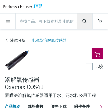
Back
Back
Back
Back
Back
Back
Back
Back
Back
Back
Back
Back
Back
Back
Back
Back
Back
Back
Back
Back
Back
Back
Back
Back
Back
Back
Back
Back
Back
Back
Back
Back
Back
Back
现场仪表
现场仪表
现场仪表
现场仪表
现场仪表
现场仪表
现场仪表
现场仪表
现场仪表
现场仪表
服务产品
服务产品
服务产品
服务产品
服务产品
服务产品
行业应用
行业应用
行业应用
行业应用
行业应用
行业应用
行业应用
行业应用
行业应用
支持
公司
公司
公司
公司
公司
公司
公司
公司
现场仪表
流量
物位测量
液体分析
温度测量
压力测量
系统产品
光学分析
Netilion IIoT
服务产品
Project and commissioning
技术支持服务
仪表维护
仪表性能优化服务
行业应用
支持
公司
Endress+Hauser集团
生产中心
集团实力
新闻与案例
活动和培训
您的Endress+Hauser职业生
services
涯
液体分析
电流型溶解氧传感器
流量
电磁流量计
雷达物位测量
pH电极和变送器
温度变送器
绝压和表压测量
数据管理仪&数据记录仪
TDLAS和QF分析仪
Netilion Value
Project and commissioning services
远程技术支持
验证服务
校准报告分析
食品与饮料
快速获取服务支持！
Endress+Hauser集团
公司概况
物位和压力测量
过程安全性
新闻与案例总览
培训
现
技术支持中心 —— Endress+Hauser提供全方
仪表调试服务
Explore open positions
场
位服务，与您相伴前行
物位测量
科里奥利质量流量计
Vibronic point level detection
电导率传感器和变送器
工业温度计
差压测量
过程测控仪
拉曼光谱分析仪
Netilion Health
技术支持服务
远程资产监控
现场仪表校准服务
优化校准间隔时间
水务和环境：保护 —— 节约 —— 提高
生产中心
Asia Pacific
Endress+Hauser流量
网络安全性
所有文章
研讨会
仪
表
Industrial Project Management
在Endress+Hauser工作
下载区
比较
液体分析
超声波流量计
导波雷达物位测量
浊度传感器和变送器
保护套管
选购全部
电源和安全栅
排放监测解决方案
Netilion Analytics
仪表维护
Process Instrumentation Courses
预防性维护服务
动态现场仪表评价和分析服务
石油与天然气：促进能源转型，实
集团实力
财务业绩
Endress+Hauser 液体分析
过程自动化项目流程
新闻稿
展览会
搜索和下载技术手册, 宣传资料, 出版物, 软
现净零目标
Extended warranty
件更新, 视频, 证书等各类文件!
更多工作机会
溶解氧传感器
温度测量
涡街流量计
超声波物位测量
氯传感器和变送器
高温型温度计
WirelessHART解决方案
颗粒测量设备
Netilion Library
仪表性能优化服务
Repair of measuring instruments
客户案例
集团管理层
温度+系统产品
My Endress+Hauser
事实速览
在线研讨会和回放
学习
生命科学：创新技术助推卓越运营
Oxymax COS41
德国耶拿分析仪器公司的工作机会
压力测量
热式质量流量计
电容物位测量
溶解氧传感器和变送器
卫生型温度计
网关和调制解调器
数字分析仪解决方案
Netilion Inventory
View all
新闻与案例
发展历程
Endress+Hauser 数字解决方案
建立电子采购流程，从容应对未来
媒体活动
峰会
覆膜法溶解氧传感器适用于水、污水和公用工程
化工：深化合作，助推可持续成功
需求
学习中心
IST创新传感器技术公司的工作机
系统产品
Differential pressure flow
静压液位测量
实验室检测仪表和便携式pH计
紧凑型温度计
设备配置用平板电脑
过程气体分析仪
Netilion Connect
活动和培训
文化与价值观
Endress+Hauser 光学分析
线下活动
学习中心 - 探索Endress+Hauser学习平台上
产品概览
规格参数
资料下载
附件备件
关联