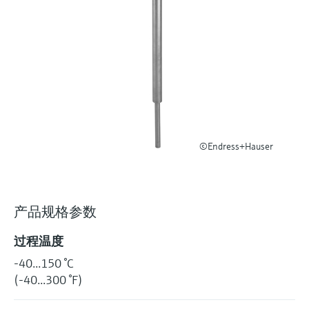
选购全部
Memosens数字技术
查找产品具体信息和文档
选购全部
备件查找工具
您可通过产品型号、订单代码或序列号，轻
松查找所需备件。
©Endress+Hauser
产品规格参数
过程温度
-40...150 °C
(-40...300 °F)