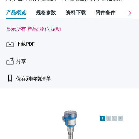
会
的指导课程与资源，随时随地提升技能。
measurement
电力与能源
光学分析
Conductive level measurement
全自动水质采样仪
温度开关
能量管理仪和应用管理仪
空气质量测量装置
Netilion Device Viewer
您的Endress+Hauser职业生涯
可持续发展
Endress+Hauser SICK
查找市场活动及培训
产品概览
规格参数
资料下载
附件备件
配
活动和培训
Job opportunities at
选购全部
采矿、矿物加工及冶金：打造可持
根据需要，从培训、研讨会、展会、峰会或
Endress+Hauser SICK
Netilion IIoT
Float switch level measurement
TOC、COD和SAC分析仪
表面温度计
浪涌保护器
烟雾探测器
Netilion Water
关联公司
续的未来
显示所有 产品: 物位 振动
在线研讨会等各种活动中灵活选择。
软件
放射线物位测量
ORP电极和变送器
线缆式温度计
选购全部
视距测量仪
下载PDF
公用工程：可靠使用蒸汽
阻旋料位开关
污泥界面传感器和变送器
多点温度计
超高探测器
分享
产品工具
所有行业的关注焦点
伺服液位测量
营养盐分析仪和传感器
选购全部
选购全部
保存到购物清单
通过产品筛选，选择测量仪表
工业领域的可持续发展解决方案
机电式物位测量
金属分析仪
通过产品特性查找适当的测量设备、软件或
系统组件。
数字化驱动流程工业转型升级
微波限位栅物位测量
光度计
Applicator 选型和计算软件
F
L
E
X
决策级过程透明度，赋能卓越运营
通过应用参数查找、选择并配置产品
Level measurement with pressure
微波传输测量原理
Device Viewer