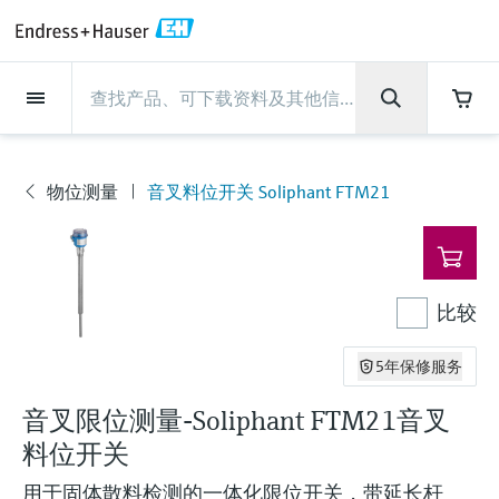
Back
Back
Back
Back
Back
Back
Back
Back
Back
Back
Back
Back
Back
Back
Back
Back
Back
Back
Back
Back
Back
Back
Back
Back
Back
Back
Back
Back
Back
Back
Back
Back
Back
Back
现场仪表
现场仪表
现场仪表
现场仪表
现场仪表
现场仪表
现场仪表
现场仪表
现场仪表
现场仪表
服务产品
服务产品
服务产品
服务产品
服务产品
服务产品
行业应用
行业应用
行业应用
行业应用
行业应用
行业应用
行业应用
行业应用
行业应用
支持
公司
公司
公司
公司
公司
公司
公司
公司
现场仪表
流量
物位测量
液体分析
温度测量
压力测量
系统产品
光学分析
Netilion IIoT
服务产品
Project and commissioning
技术支持服务
仪表维护
仪表性能优化服务
行业应用
支持
公司
Endress+Hauser集团
生产中心
集团实力
新闻与案例
活动和培训
您的Endress+Hauser职业生
services
涯
流量
电磁流量计
雷达物位测量
pH电极和变送器
温度变送器
绝压和表压测量
数据管理仪&数据记录仪
TDLAS和QF分析仪
Netilion Value
Project and commissioning services
远程技术支持
验证服务
校准报告分析
食品与饮料
快速获取服务支持！
Endress+Hauser集团
公司概况
物位和压力测量
过程安全性
新闻与案例总览
培训
物位测量
音叉料位开关 Soliphant FTM21
现
技术支持中心 —— Endress+Hauser提供全方
仪表调试服务
Explore open positions
场
位服务，与您相伴前行
物位测量
科里奥利质量流量计
Vibronic point level detection
电导率传感器和变送器
工业温度计
差压测量
过程测控仪
拉曼光谱分析仪
Netilion Health
技术支持服务
远程资产监控
现场仪表校准服务
优化校准间隔时间
水务和环境：保护 —— 节约 —— 提高
生产中心
Asia Pacific
Endress+Hauser流量
网络安全性
所有文章
研讨会
仪
Industrial Project Management
在Endress+Hauser工作
表
下载区
液体分析
超声波流量计
导波雷达物位测量
浊度传感器和变送器
保护套管
选购全部
电源和安全栅
排放监测解决方案
Netilion Analytics
仪表维护
Process Instrumentation Courses
预防性维护服务
动态现场仪表评价和分析服务
石油与天然气：促进能源转型，实
集团实力
财务业绩
Endress+Hauser 液体分析
过程自动化项目流程
新闻稿
展览会
比较
搜索和下载技术手册, 宣传资料, 出版物, 软
现净零目标
Extended warranty
件更新, 视频, 证书等各类文件!
更多工作机会
温度测量
涡街流量计
超声波物位测量
氯传感器和变送器
高温型温度计
WirelessHART解决方案
颗粒测量设备
Netilion Library
仪表性能优化服务
Repair of measuring instruments
客户案例
集团管理层
温度+系统产品
My Endress+Hauser
事实速览
在线研讨会和回放
5年保修服务
学习
生命科学：创新技术助推卓越运营
德国耶拿分析仪器公司的工作机会
音叉限位测量-Soliphant FTM21音叉
压力测量
热式质量流量计
电容物位测量
溶解氧传感器和变送器
卫生型温度计
网关和调制解调器
数字分析仪解决方案
Netilion Inventory
View all
新闻与案例
发展历程
Endress+Hauser 数字解决方案
建立电子采购流程，从容应对未来
媒体活动
峰会
料位开关
化工：深化合作，助推可持续成功
需求
学习中心
IST创新传感器技术公司的工作机
系统产品
Differential pressure flow
静压液位测量
实验室检测仪表和便携式pH计
紧凑型温度计
设备配置用平板电脑
过程气体分析仪
Netilion Connect
活动和培训
文化与价值观
Endress+Hauser 光学分析
线下活动
学习中心 - 探索Endress+Hauser学习平台上
用于固体散料检测的一体化限位开关，带延长杆