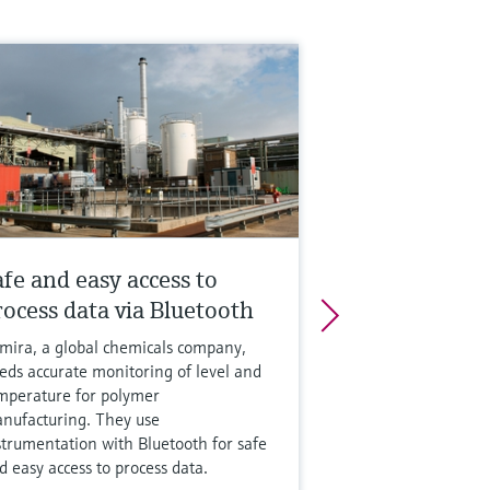
afe and easy access to
rocess data via Bluetooth
mira, a global chemicals company,
eds accurate monitoring of level and
mperature for polymer
nufacturing. They use
strumentation with Bluetooth for safe
d easy access to process data.