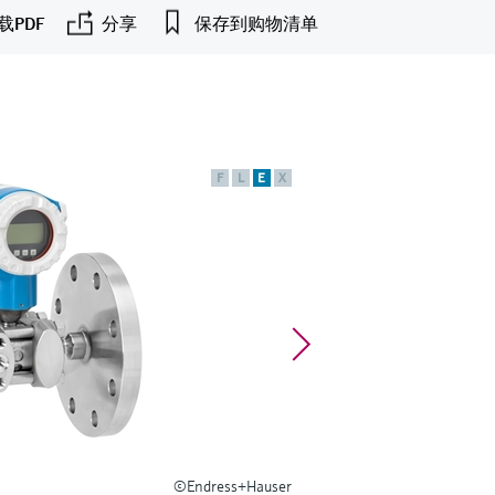
载PDF
分享
保存到购物清单
F
L
E
X
©Endress+Hauser